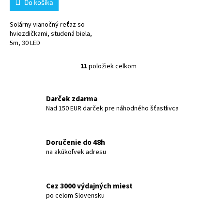
Do košíka
Solárny vianočný reťaz so
hviezdičkami, studená biela,
5m, 30 LED
11
položiek celkom
O
v
l
á
Darček zdarma
d
Nad 150 EUR darček pre náhodného šťastlivca
a
c
i
Doručenie do 48h
e
na akúkoľvek adresu
p
r
v
k
Cez 3000 výdajných miest
y
po celom Slovensku
v
ý