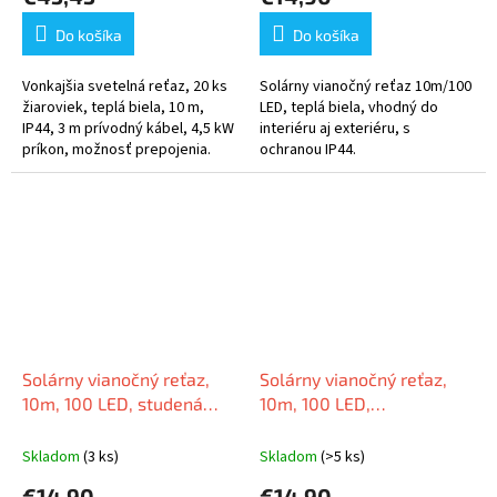
Do košíka
Do košíka
Vonkajšia svetelná reťaz, 20 ks
Solárny vianočný reťaz 10m/100
žiaroviek, teplá biela, 10 m,
LED, teplá biela, vhodný do
IP44, 3 m prívodný kábel, 4,5 kW
interiéru aj exteriéru, s
príkon, možnosť prepojenia.
ochranou IP44.
Solárny vianočný reťaz,
Solárny vianočný reťaz,
10m, 100 LED, studená
10m, 100 LED,
biela, 8 programov
rôznofarebná, 8
programov
Skladom
(3 ks)
Skladom
(>5 ks)
€14,90
€14,90