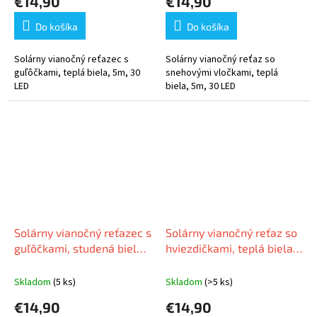
€14,90
€14,90
Do košíka
Do košíka
Solárny vianočný reťazec s
Solárny vianočný reťaz so
guľôčkami, teplá biela, 5m, 30
snehovými vločkami, teplá
LED
biela, 5m, 30 LED
Solárny vianočný reťazec s
Solárny vianočný reťaz so
guľôčkami, studená biela,
hviezdičkami, teplá biela,
5m, 30 LED
5m, 30 LED
Skladom
(5 ks)
Skladom
(>5 ks)
€14,90
€14,90