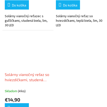
Do košíka
Do košíka
Solárny vianočný reťazec s
Solárny vianočný reťaz so
guľôčkami, studená biela, 5m,
hviezdičkami, teplá biela, 5m, 30
30 LED
LED
Solárny vianočný reťaz so
hviezdičkami, studená
biela, 5m, 30 LED
Skladom
(4 ks)
€14,90