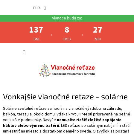
EUR
137
8
27
:
:
DNI
HOD
MIN
Prejsť
NÁKUP
na
obsah
KOŠÍK
Vonkajšie vianočné reťaze - solárne
Solárne svetelné reťaze sa hodia na vianočnú výzdobu na záhradu,
balkón, terasu aj okolo domu. Vďaka krytiu IP44 sú pripravené na bežné
vonkajšie podmienky. Navyše
nemusíte riešiť zložité zapájanie
káblov alebo výmenu batérií
. LED reťaze so solárnym nabíjaním stačí
umiestniť na miesto s dostatkom denného svetla. O zvyšok sa postará