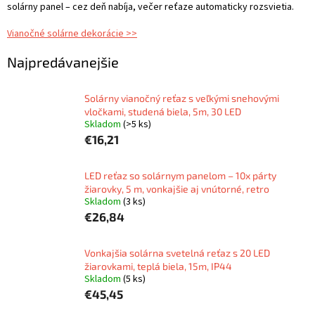
solárny panel – cez deň nabíja, večer reťaze automaticky rozsvietia.
Vianočné solárne dekorácie >>
Najpredávanejšie
Solárny vianočný reťaz s veľkými snehovými
vločkami, studená biela, 5m, 30 LED
Skladom
(>5 ks)
€16,21
LED reťaz so solárnym panelom – 10x párty
žiarovky, 5 m, vonkajšie aj vnútorné, retro
Skladom
(3 ks)
€26,84
Vonkajšia solárna svetelná reťaz s 20 LED
žiarovkami, teplá biela, 15m, IP44
Skladom
(5 ks)
€45,45