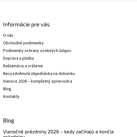
p
Z
i
á
s
p
u
ä
Informácie pre vás
t
O nás
i
Obchodné podmienky
e
Podmienky ochrany osobných údajov
Doprava a platba
Reklamácia a vrátenie
Nevyzdvihnutá objednávka na dobierku
Vianoce 2026 – kompletný sprievodca
Blog
Kontakty
Blog
Vianočné prázdniny 2026 – kedy začínajú a končia
prázdniny