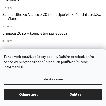
1.2.2026
Za ako dlho sú Vianoce 2026 – odpočet, koľko dní zostáva
do Vianoc
5.1.2026
Vianoce 2026 – kompletný sprievodca
3.1.2026
Tento web používa súbory cookie. Ďalším prechádzaním
Navštívte aj náš český e-shop www.vanocniretezy.cz
tohto webu vyjadrujete súhlas s ich používaním. Viac
informácií
tu
.
Nastavenie
Vytvoril Shoptet
Odmietnuť
Súhlasím
Copyright 2026
Vianocneretaze.sk
. Všetky práva vyhradené.