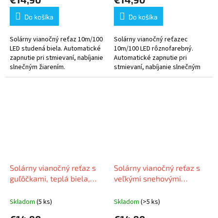
Do košíka
Do košíka
Solárny vianočný reťaz 10m/100
Solárny vianočný reťazec
LED studená biela. Automatické
10m/100 LED rôznofarebný.
zapnutie pri stmievaní, nabíjanie
Automatické zapnutie pri
slnečným žiarením.
stmievaní, nabíjanie slnečným
žiarením.
Solárny vianočný reťaz s
Solárny vianočný reťaz s
guľôčkami, teplá biela,
veľkými snehovými
5m, 30 LED
vločkami, teplá biela, 5m,
30 LED
Skladom
(5 ks)
Skladom
(>5 ks)