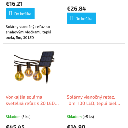
€16,21
o
produktu
€26,84
v
je
Do košíka
5,0
Do košíka
z
5
Solárny vianočný reťaz so
hviezdičiek.
snehovými vločkami, teplá
biela, 5m, 30 LED
Vonkajšia solárna
Solárny vianočný reťaz,
svetelná reťaz s 20 LED
10m, 100 LED, teplá biela,
žiarovkami, teplá biela,
8 programov
15m, IP44
Skladom
(5 ks)
Skladom
(>5 ks)
€45,45
€14,90