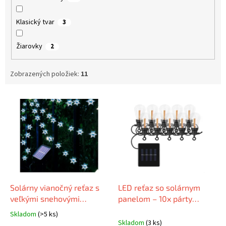
Klasický tvar
3
Žiarovky
2
Zobrazených položiek:
11
V
ý
p
i
s
p
r
o
d
Solárny vianočný reťaz s
LED reťaz so solárnym
u
veľkými snehovými
panelom – 10x párty
k
vločkami, studená biela,
žiarovky, 5 m, vonkajšie aj
Skladom
(>5 ks)
Priemerné
t
5m, 30 LED
vnútorné, retro
Skladom
(3 ks)
hodnotenie