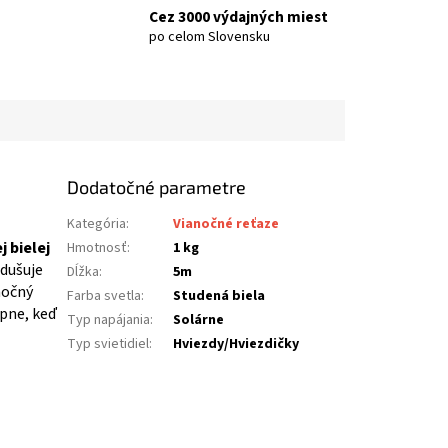
Cez 3000 výdajných miest
po celom Slovensku
Dodatočné parametre
Kategória
:
Vianočné reťaze
 bielej
Hmotnosť
:
1 kg
odušuje
Dĺžka
:
5m
nočný
Farba svetla
:
Studená biela
pne, keď
Typ napájania
:
Solárne
Typ svietidiel
:
Hviezdy/Hviezdičky