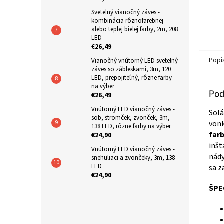
Svetelný vianočný záves -
kombinácia rôznofarebnej
alebo teplej bielej farby, 2m, 208
LED
€26,49
Popi
Vianočný vnútorný LED svetelný
záves so zábleskami, 3m, 120
LED, prepojiteľný, rôzne farby
na výber
Pod
€26,49
Vnútorný LED vianočný záves -
Solá
sob, stromček, zvonček, 3m,
vonk
138 LED, rôzne farby na výber
far
€24,90
inšt
Vnútorný LED vianočný záves -
nády
snehuliaci a zvončeky, 3m, 138
LED
sa z
€24,90
ŠPE