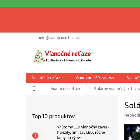
Prejsť
info@vianocneretaze.sk
na
obsah
Vianočné reťaze
Vianočné LED závesy
Vianoč
Domov
Vianočné reťaze
Solárny vianočný reťaz s
B
Solá
o
č
Priemer
Neohod
Top 10 produktov
n
hodnote
ý
produkt
Vnútorný LED vianočný záves -
p
hviezdy, 3m, 130 LED, rôzne
je
farby na výber
0,0
a