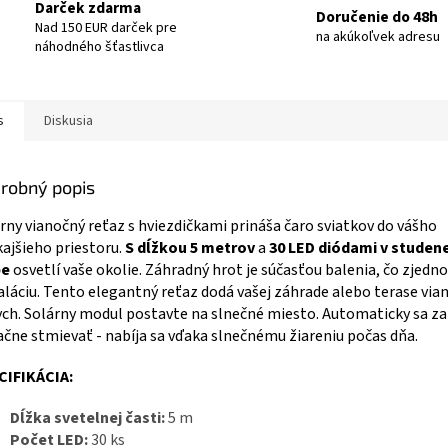
Darček zdarma
Doručenie do 48h
Nad 150 EUR darček pre
na akúkoľvek adresu
náhodného šťastlivca
s
Diskusia
robný popis
rny vianočný reťaz s hviezdičkami prináša čaro sviatkov do vášho
ajšieho priestoru.
S dĺžkou 5 metrov
a
30 LED diódami v studenej
be
osvetlí vaše okolie. Záhradný hrot je súčasťou balenia, čo zjedn
aláciu. Tento elegantný reťaz dodá vašej záhrade alebo terase via
ch. Solárny modul postavte na slnečné miesto. Automaticky sa za
ačne stmievať - nabíja sa vďaka slnečnému žiareniu počas dňa.
CIFIKÁCIA:
Dĺžka svetelnej časti:
5 m
Počet LED:
30 ks