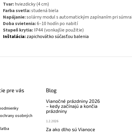
Tvar:
hviezdicky (4 cm)
Farba svetla:
studená biela
Napájanie:
solárny modul s automatickým zapínaním pri súmra
Doba svietenia:
6–10 hodín po nabití
Stupeň krytia:
IP44 (vonkajšie použitie)
Inštalácia:
zapichovátko súčasťou balenia
ie pre vás
Blog
Vianočné prázdniny 2026
– kedy začínajú a končia
podmienky
prázdniny
ochrany osobných
1.2.2026
latba
Za ako dlho sú Vianoce