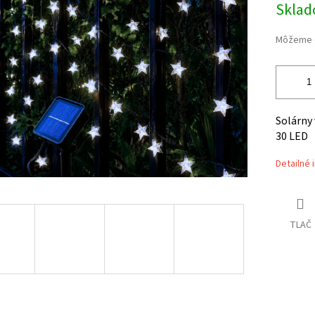
Skla
cena:
iek.
Môžeme d
Solárny 
30 LED
Detailné 
TLAČ