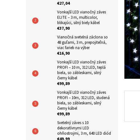
€27,04
z
n
5
Vonkajší LED vianočný záves
e
hviezdič
ELITE – 3 m, multicolor,
l
blikajúci, silný biely kábel
€37,90
Vianočná svetelná záclona so
48 guľami, 3 m, prepojiteľná,
viac farieb na výber
€16,90
Vonkajší LED vianočný záves
PROFI – 10 m, 312 LED, teplá
biela, so zábleskami, silný
čierny kábel
€99,89
Vonkajší LED vianočný záves
PROFI – 10m, 312 LED, studená
biela, so zábleskami, silný
čierny kábel
€99,89
Svetelný záves s 10
dekoratívnymi LED
ohňostrojmi, 3 m, 640 LED diód
€49,99