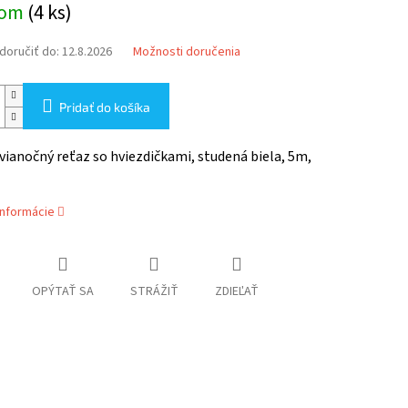
dom
(4 ks)
oručiť do:
12.8.2026
Možnosti doručenia
Pridať do košíka
vianočný reťaz so hviezdičkami, studená biela, 5m,
informácie
OPÝTAŤ SA
STRÁŽIŤ
ZDIEĽAŤ