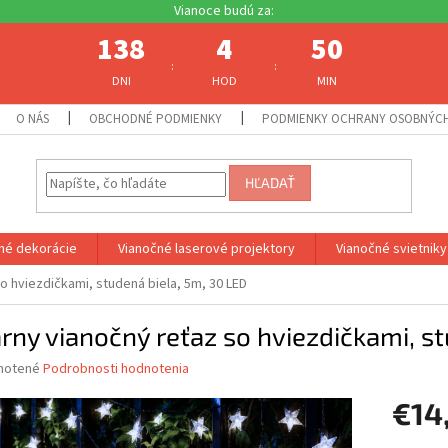
138
4
50
:
:
DNI
HOD
MIN
O NÁS
OBCHODNÉ PODMIENKY
PODMIENKY OCHRANY OSOBNÝC
HĽADAŤ
né dekorácie
Vianočné laserové projektory
Vianočné svietniky
o hviezdičkami, studená biela, 5m, 30 LED
rny vianočný reťaz so hviezdičkami, s
né
notené
Podrobnosti hodnotenia
nie
€14
u
Jednotk