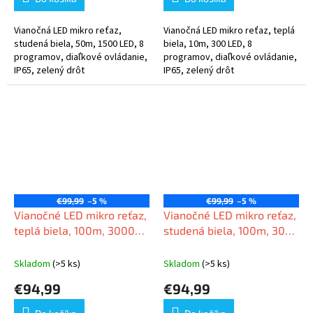
Vianočná LED mikro reťaz,
Vianočná LED mikro reťaz, teplá
studená biela, 50m, 1500 LED, 8
biela, 10m, 300 LED, 8
programov, diaľkové ovládanie,
programov, diaľkové ovládanie,
IP65, zelený drôt
IP65, zelený drôt
€99,99
–5 %
€99,99
–5 %
Vianočné LED mikro reťaz,
Vianočné LED mikro reťaz,
teplá biela, 100m, 3000
studená biela, 100m, 3000
LED, 8 programov, zelený
LED, 8 programov, IP65
drôt, IP65
Skladom
(>5 ks)
Skladom
(>5 ks)
€94,99
€94,99