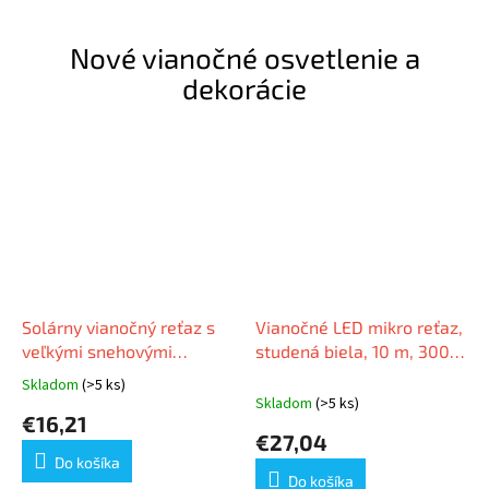
Nové vianočné osvetlenie a
dekorácie
Solárny vianočný reťaz s
Vianočné LED mikro reťaz,
veľkými snehovými
studená biela, 10 m, 300
vločkami, studená biela,
LED, 8 programov, zelený
Skladom
(>5 ks)
Priemerné
5m, 30 LED
drôt, IP65
Skladom
(>5 ks)
hodnotenie
€16,21
produktu
€27,04
je
Do košíka
5,0
Do košíka