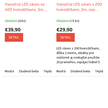
Vianočný LED záves so
Vianočný LED záves s 200
400 hviezdičkami, 3m,
hviezdičkami, 2m, viac
viac farebných variant
farebných variant
Skladom
(4 ks)
Skladom
(>5 ks)
€39,90
€29,90
DETAIL
DETAIL
LED záves s 200 hviezdičkami,
dĺžka 2 metre, ideálny pre
vnútorné aj vonkajšie použitie.
20 prameňov, napájací kábel 5
m.
Modrá
Studená biela
Teplá biela
Modrá
Rôznofarebná
Studená biela
Teplá bie