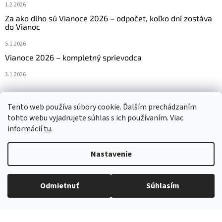
1.2.2026
Za ako dlho sú Vianoce 2026 – odpočet, koľko dní zostáva
do Vianoc
5.1.2026
Vianoce 2026 – kompletný sprievodca
3.1.2026
Tento web používa súbory cookie. Ďalším prechádzaním
Navštívte aj náš český e-shop www.vanocniretezy.cz
tohto webu vyjadrujete súhlas s ich používaním. Viac
informácií
tu
.
Nastavenie
Vytvoril Shoptet
Odmietnuť
Súhlasím
Copyright 2026
Vianocneretaze.sk
. Všetky práva vyhradené.