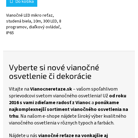
Do košíka
Vianočné LED mikro reťaz,
studená biela, 10m, 300 LED, 8
programov, diaľkový ovládač,
IP65
Vyberte si nové vianočné
osvetlenie či dekorácie
Vitajte na
Vianocneretaze.sk
– vašom spoľahlivom
sprievodcovi svetom vianočného osvetlenia! Už
od roku
2016 s vami zdieľame radosť z Vianoc
a
ponúkame
najkomplexnejší sortiment vianočného osvetlenia na
trhu
. Na našom e-shope nájdete široký výber kvalitného
vianočného osvetlenia v rôznych typoch a farbách.
Nájdete u nás
vianočné reťaze na vonkajšie aj