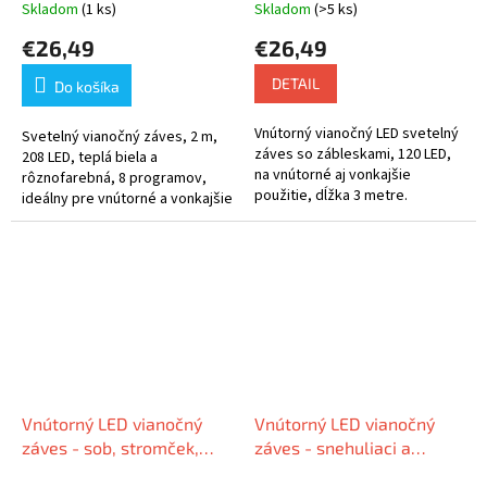
2m, 208 LED
prepojiteľný, rôzne farby
Skladom
(1 ks)
Skladom
(>5 ks)
na výber
€26,49
€26,49
DETAIL
Do košíka
Vnútorný vianočný LED svetelný
Svetelný vianočný záves, 2 m,
záves so zábleskami, 120 LED,
208 LED, teplá biela a
na vnútorné aj vonkajšie
rôznofarebná, 8 programov,
použitie, dĺžka 3 metre.
ideálny pre vnútorné a vonkajšie
dekorácie.
Vnútorný LED vianočný
Vnútorný LED vianočný
záves - sob, stromček,
záves - snehuliaci a
zvonček, 3m, 138 LED,
zvončeky, 3m, 138 LED