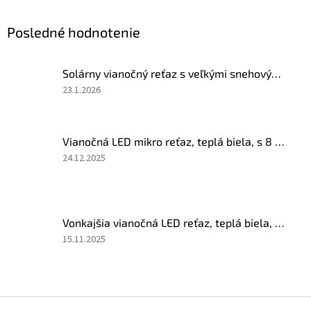
Posledné hodnotenie
Solárny vianočný reťaz s veľkými snehovými vločkami, studená biela, 5m, 30 LED
Hodnotenie
23.1.2026
produktu
je
5
Vianočná LED mikro reťaz, teplá biela, s 8 programami, 50M, 1500 LED, diaľkový ovládač
z
5
Hodnotenie
24.12.2025
hviezdičiek.
produktu
je
5
z
Vonkajšia vianočná LED reťaz, teplá biela, biely kábel, 30m, 300 LED
5
hviezdičiek.
Hodnotenie
15.11.2025
produktu
je
4
z
Z
5