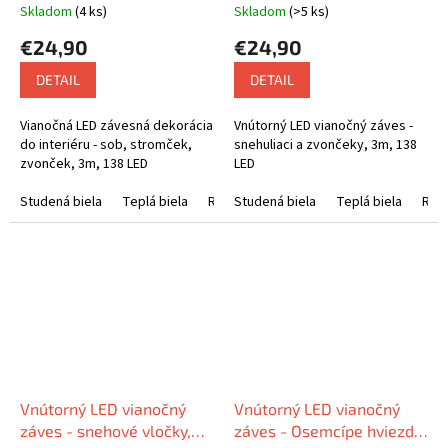
rôzne farby na výber
Skladom
(4 ks)
Skladom
(>5 ks)
€24,90
€24,90
DETAIL
DETAIL
Vianočná LED závesná dekorácia
Vnútorný LED vianočný záves -
do interiéru - sob, stromček,
snehuliaci a zvončeky, 3m, 138
zvonček, 3m, 138 LED
LED
Studená biela
Teplá biela
Rôznofarebná
Studená biela
Teplá biela
Rôz
Vnútorný LED vianočný
Vnútorný LED vianočný
záves - snehové vločky,
záves - Osemcípe hviezdy