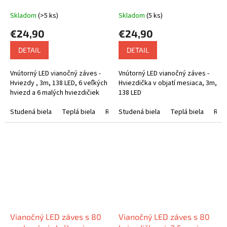
LED, rôzne farby na výber
mesiaca, 3m, 138 LED
Skladom
(>5 ks)
Skladom
(5 ks)
€24,90
€24,90
DETAIL
DETAIL
Vnútorný LED vianočný záves -
Vnútorný LED vianočný záves -
Hviezdy , 3m, 138 LED, 6 veľkých
Hviezdička v objatí mesiaca, 3m,
hviezd a 6 malých hviezdičiek
138 LED
Studená biela
Teplá biela
Rôznofarebná
Studená biela
Teplá biela
Rôz
Vianočný LED záves s 80
Vianočný LED záves s 80