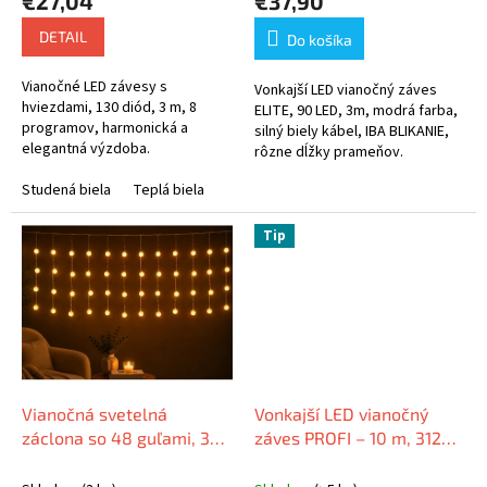
€27,04
€37,90
á
DETAIL
Do košíka
c
i
Vianočné LED závesy s
Vonkajší LED vianočný záves
hviezdami, 130 diód, 3 m, 8
ELITE, 90 LED, 3m, modrá farba,
e
programov, harmonická a
silný biely kábel, IBA BLIKANIE,
elegantná výzdoba.
rôzne dĺžky prameňov.
Studená biela
Teplá biela
Tip
Vianočná svetelná
Vonkajší LED vianočný
záclona so 48 guľami, 3
záves PROFI – 10 m, 312
m, prepojiteľná, viac farieb
LED, teplá biela, so
na výber
zábleskami, silný čierny