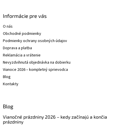
á
hviezdičiek.
p
ä
Informácie pre vás
t
O nás
i
Obchodné podmienky
e
Podmienky ochrany osobných údajov
Doprava a platba
Reklamácia a vrátenie
Nevyzdvihnutá objednávka na dobierku
Vianoce 2026 – kompletný sprievodca
Blog
Kontakty
Blog
Vianočné prázdniny 2026 – kedy začínajú a končia
prázdniny