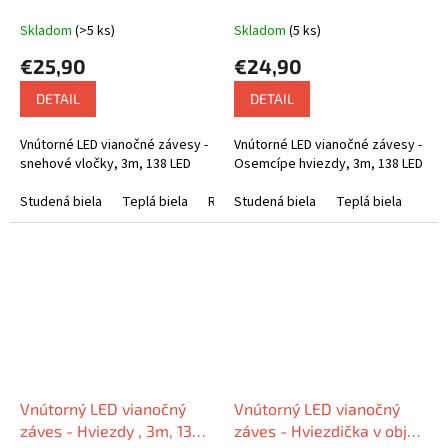
3m, 138 LED, rôzne farby
, 3m, 138 LED, rôzne farby
na výber
na výber
Skladom
(>5 ks)
Skladom
(5 ks)
€25,90
€24,90
DETAIL
DETAIL
Vnútorné LED vianočné závesy -
Vnútorné LED vianočné závesy -
snehové vločky, 3m, 138 LED
Osemcípe hviezdy, 3m, 138 LED
Studená biela
Teplá biela
Rôznofarebná
Studená biela
Teplá biela
Vnútorný LED vianočný
Vnútorný LED vianočný
záves - Hviezdy , 3m, 138
záves - Hviezdička v objatí