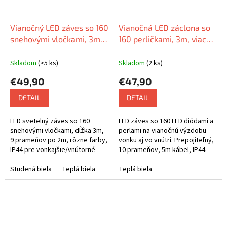
Vianočný LED záves so 160
Vianočná LED záclona so
snehovými vločkami, 3m,
160 perličkami, 3m, viac
viac farebných variantov
farebných variant
Skladom
(>5 ks)
Skladom
(2 ks)
€49,90
€47,90
DETAIL
DETAIL
LED svetelný záves so 160
LED záves so 160 LED diódami a
snehovými vločkami, dĺžka 3m,
perlami na vianočnú výzdobu
9 prameňov po 2m, rôzne farby,
vonku aj vo vnútri. Prepojiteľný,
IP44 pre vonkajšie/vnútorné
10 prameňov, 5m kábel, IP44.
použitie, 5m prívodný kábel.
Studená biela
Teplá biela
Teplá biela