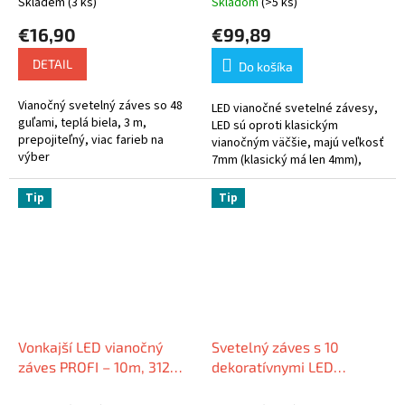
Skladem
(3 ks)
Skladom
(>5 ks)
kábel
€16,90
€99,89
DETAIL
Do košíka
Vianočný svetelný záves so 48
LED vianočné svetelné závesy,
guľami, teplá biela, 3 m,
LED sú oproti klasickým
prepojiteľný, viac farieb na
vianočným väčšie, majú veľkosť
výber
7mm (klasický má len 4mm),
priemer prívodného kábla 5mm,
reťazce sú prepletené (8mm)
Tip
Tip
Vonkajší LED vianočný
Svetelný záves s 10
záves PROFI – 10m, 312
dekoratívnymi LED
LED, studená biela, so
ohňostrojmi, 3 m, 640 LED