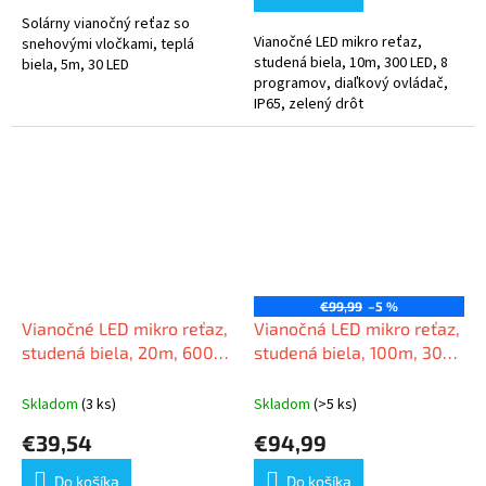
z
5
Solárny vianočný reťaz so
Vianočné LED mikro reťaz,
hviezdičiek.
snehovými vločkami, teplá
studená biela, 10m, 300 LED, 8
biela, 5m, 30 LED
programov, diaľkový ovládač,
IP65, zelený drôt
€99,99
–5 %
Vianočné LED mikro reťaz,
Vianočná LED mikro reťaz,
studená biela, 20m, 600
studená biela, 100m, 3000
LED, 8 programov, zelený
LED, 8 programov, zelený
drôt, IP65
drôt, IP65
Skladom
(3 ks)
Skladom
(>5 ks)
€39,54
€94,99
Do košíka
Do košíka