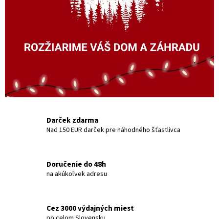
e
s
i
n
o
v
é
v
i
Darček zdarma
Nad 150 EUR darček pre náhodného šťastlivca
a
n
o
Doručenie do 48h
č
na akúkoľvek adresu
n
é
Cez 3000 výdajných miest
o
po celom Slovensku