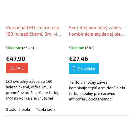
Vianočná LED záclona so
Svetelný vianočný záves -
160 hviezdičkami, 3m, viac
kombinácia studenej bielej
farebných variantov
alebo teplej bielej, 3m,
208 LED
Skladom
(>5 ks)
Skladom
(5 ks)
€47,90
€27,46
DETAIL
Do košíka
LED svetelný záves so 160
Tento vianočný záves
hviezdičkami, dĺžka 3m, 9
kombinuje teplú a studenú bielu
prameňov po 2m, rôzne farby,
farbu, ideálny pre čarovnú
IP44 na vonkajšie/vnútorné
atmosféru počas Vianoc.
použitie, 5m prívodný kábel.
Studená biela
Teplá biela