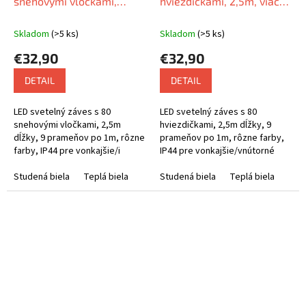
snehovými vločkami,
hviezdičkami, 2,5m, viac
2,5m, viac farebných
farebných variant
variant
Skladom
(>5 ks)
Skladom
(>5 ks)
€32,90
€32,90
DETAIL
DETAIL
LED svetelný záves s 80
LED svetelný záves s 80
snehovými vločkami, 2,5m
hviezdičkami, 2,5m dĺžky, 9
dĺžky, 9 prameňov po 1m, rôzne
prameňov po 1m, rôzne farby,
farby, IP44 pre vonkajšie/i
IP44 pre vonkajšie/vnútorné
vnútorné použitie, 5m prívodný
použitie, 5m prívodný kábel.
kábel.
Studená biela
Teplá biela
Studená biela
Teplá biela