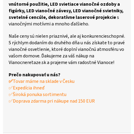
vnútorné použitie, LED svietiace vianočné ozdoby a
figúrky, LED vianočné závesy, LED vianočné svietniky,
svetelné cencúle, dekoratívne laserové projekcie
s
vianočnými motívmi a mnoho ďalšieho.
Naše ceny sú nielen priaznivé, ale aj konkurencieschopné.
S rýchlym dodaním do druhého dňa u nás získate to pravé
vianočné osvetlenie, ktoré doplní vianočnú atmosféru vo
vašom domove. Ďakujeme za váš nákup na
Vianocneretaze.sk a prajeme vám radostné Vianoce!
Prečo nakupovať u nás?
✅
Tovar máme na sklade v Česku
✅Expedícia ihneď
✅Široká ponuka sortimentu
✅Doprava zdarma pri nákupe nad 150 EUR