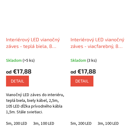
Interiérový LED vianočný
Interiérový LED vianočný
záves - teplá biela, 8
záves - viacfarebný, 8
programov,
programov, šesťhranné
šesťuholníkové diódy,
diódy, prepojiteľný, výber z
Skladom
(>5 ks)
Skladom
(3 ks)
prepájateľný, viac dĺžok na
viacerých dĺžok
€17,88
€17,88
od
od
výber
DETAIL
DETAIL
Vianočný LED záves do interiéru,
teplá biela, biely kábel, 2,5m,
105 LED dĺžka prívodného kábla
1,5m. Stále svietiaci.
5m, 200 LED
3m, 100 LED
5m, 200 LED
3m, 100 LED