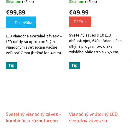
zábleskami, silný čierny
diód
Skladom
(>5 ks)
Skladom
(>5 ks)
kábel
€99,89
€49,99
DETAIL
Do košíka
Svetelný záves s 10 LED
LED vianočné svetelné závesy –
ohňostrojmi, 640 diódami, 3 m
LED diódy sú oproti bežným
dlhý, 8 programov, dĺžka
vianočným svetielkam väčšie,
zvislého ohňostroja 26,5 cm,
veľkosť 7 mm (bežné len 4 mm).
rozložiteľné
Prívodný kábel o priemere 5
mm, prepletené retiazky o...
Tip
Tip
Svetelný vianočný záves -
Vianočný vnútorný LED
kombinácia rôznofarebnej
svetelný záves so
alebo teplej bielej farby,
zábleskami, 3m, 120 LED,