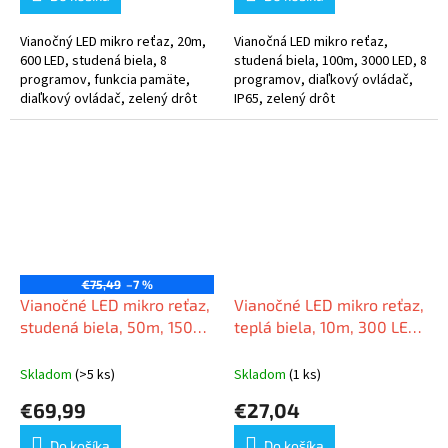
Vianočný LED mikro reťaz, 20m,
Vianočná LED mikro reťaz,
600 LED, studená biela, 8
studená biela, 100m, 3000 LED, 8
programov, funkcia pamäte,
programov, diaľkový ovládač,
diaľkový ovládač, zelený drôt
IP65, zelený drôt
€75,49
–7 %
Vianočné LED mikro reťaz,
Vianočné LED mikro reťaz,
studená biela, 50m, 1500
teplá biela, 10m, 300 LED,
LED, 8 programov, zelený
8 programov, zelený drôt,
drôt, IP65
IP65
Skladom
(>5 ks)
Skladom
(1 ks)
€69,99
€27,04
Do košíka
Do košíka