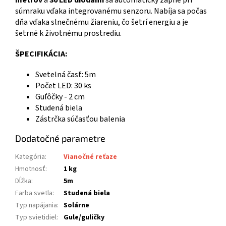
metrov
a
30 LED diódami
sa automaticky zapne pri
súmraku vďaka integrovanému senzoru. Nabíja sa počas
dňa vďaka slnečnému žiareniu, čo šetrí energiu a je
šetrné k životnému prostrediu.
ŠPECIFIKÁCIA:
Svetelná časť: 5m
Počet LED: 30 ks
Guľôčky - 2 cm
Studená biela
Zástrčka súčasťou balenia
Dodatočné parametre
Kategória
:
Vianočné reťaze
Hmotnosť
:
1 kg
Dĺžka
:
5m
Farba svetla
:
Studená biela
Typ napájania
:
Solárne
Typ svietidiel
:
Gule/guličky