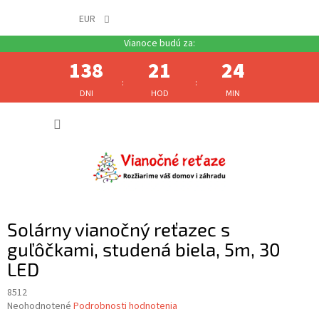
EUR
138
21
24
:
:
DNI
HOD
MIN
Prejsť
NÁKUP
na
obsah
KOŠÍK
Solárny vianočný reťazec s
guľôčkami, studená biela, 5m, 30
LED
8512
Priemerné
Neohodnotené
Podrobnosti hodnotenia