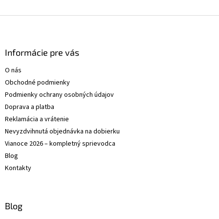
Z
á
p
ä
Informácie pre vás
t
O nás
i
Obchodné podmienky
e
Podmienky ochrany osobných údajov
Doprava a platba
Reklamácia a vrátenie
Nevyzdvihnutá objednávka na dobierku
Vianoce 2026 – kompletný sprievodca
Blog
Kontakty
Blog