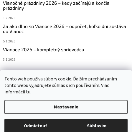
Vianočné prázdniny 2026 – kedy začínajú a končia
prázdniny
1.2.2026
Za ako dlho sú Vianoce 2026 – odpočet, koľko dní zostáva
do Vianoc
5.1.2026
Vianoce 2026 – kompletný sprievodca
3.1.2026
Tento web používa súbory cookie. Ďalším prechádzaním
Navštívte aj náš český e-shop www.vanocniretezy.cz
tohto webu vyjadrujete súhlas s ich používaním. Viac
informácií
tu
.
Nastavenie
Vytvoril Shoptet
Odmietnuť
Súhlasím
Copyright 2026
Vianocneretaze.sk
. Všetky práva vyhradené.