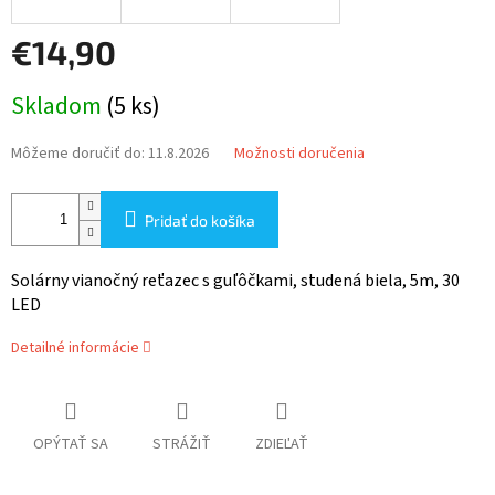
€14,90
Jednotková
Skladom
(5 ks)
cena:
Môžeme doručiť do:
11.8.2026
Možnosti doručenia
Pridať do košíka
Solárny vianočný reťazec s guľôčkami, studená biela, 5m, 30
LED
Detailné informácie
OPÝTAŤ SA
STRÁŽIŤ
ZDIEĽAŤ