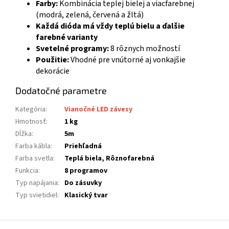
Farby:
Kombinácia teplej bielej a viacfarebnej
(modrá, zelená, červená a žltá)
Každá dióda má vždy teplú bielu a ďalšie
farebné varianty
Svetelné programy:
8 rôznych možností
Použitie:
Vhodné pre vnútorné aj vonkajšie
dekorácie
Dodatočné parametre
Kategória
:
Vianočné LED závesy
Hmotnosť
:
1 kg
Dĺžka
:
5m
Farba kábla
:
Priehľadná
Farba svetla
:
Teplá biela, Rôznofarebná
Funkcia
:
8 programov
Typ napájania
:
Do zásuvky
Typ svietidiel
:
Klasický tvar
Z