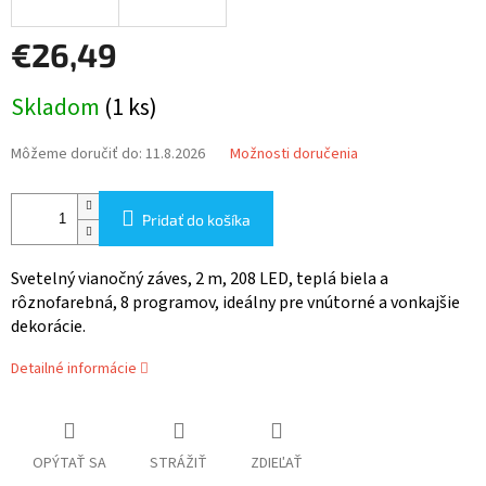
€26,49
Jednotková
Skladom
(1 ks)
cena:
Môžeme doručiť do:
11.8.2026
Možnosti doručenia
Pridať do košíka
Svetelný vianočný záves, 2 m, 208 LED, teplá biela a
rôznofarebná, 8 programov, ideálny pre vnútorné a vonkajšie
dekorácie.
Detailné informácie
OPÝTAŤ SA
STRÁŽIŤ
ZDIEĽAŤ