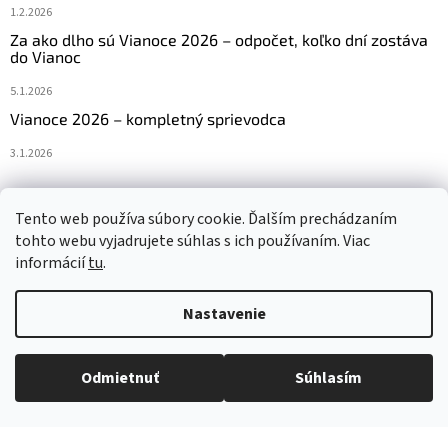
1.2.2026
Za ako dlho sú Vianoce 2026 – odpočet, koľko dní zostáva
do Vianoc
5.1.2026
Vianoce 2026 – kompletný sprievodca
3.1.2026
Tento web používa súbory cookie. Ďalším prechádzaním
Navštívte aj náš český e-shop www.vanocniretezy.cz
tohto webu vyjadrujete súhlas s ich používaním. Viac
informácií
tu
.
Nastavenie
Vytvoril Shoptet
Odmietnuť
Súhlasím
Copyright 2026
Vianocneretaze.sk
. Všetky práva vyhradené.