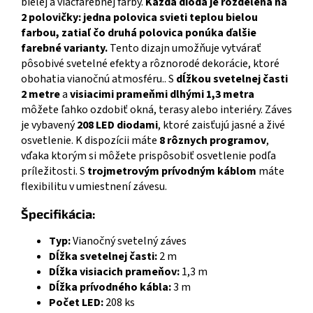
bielej a viacfarebnej farby.
Každá dióda je rozdelená na
2 polovičky: jedna polovica svieti teplou bielou
farbou, zatiaľ čo druhá polovica ponúka ďalšie
farebné varianty.
Tento dizajn umožňuje vytvárať
pôsobivé svetelné efekty a rôznorodé dekorácie, ktoré
obohatia vianočnú atmosféru.. S
dĺžkou svetelnej časti
2 metre
a
visiacimi prameňmi dlhými 1,3 metra
môžete ľahko ozdobiť okná, terasy alebo interiéry. Záves
je vybavený
208 LED diodami
, ktoré zaisťujú jasné a živé
osvetlenie. K dispozícii máte
8 rôznych programov
,
vďaka ktorým si môžete prispôsobiť osvetlenie podľa
príležitosti. S
trojmetrovým prívodným káblom
máte
flexibilitu v umiestnení závesu.
Špecifikácia:
Typ:
Vianočný svetelný záves
Dĺžka svetelnej časti:
2 m
Dĺžka visiacich prameňov:
1,3 m
Dĺžka prívodného kábla:
3 m
Počet LED:
208 ks