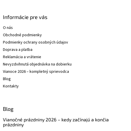
á
p
ä
Informácie pre vás
t
O nás
i
Obchodné podmienky
e
Podmienky ochrany osobných údajov
Doprava a platba
Reklamácia a vrátenie
Nevyzdvihnutá objednávka na dobierku
Vianoce 2026 – kompletný sprievodca
Blog
Kontakty
Blog
Vianočné prázdniny 2026 – kedy začínajú a končia
prázdniny