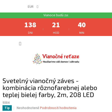
EUR
138
21
40
:
:
DNI
HOD
MIN
Prejsť
NÁKUP
na
obsah
KOŠÍK
Svetelný vianočný záves -
kombinácia rôznofarebnej alebo
teplej bielej farby, 2m, 208 LED
9384
Priemerné
Neohodnotené
Podrobnosti hodnotenia
Tip