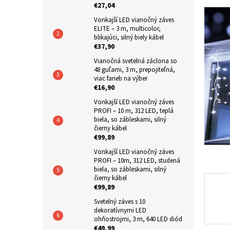
produkt
€27,04
n
je
Vonkajší LED vianočný záves
e
0,0
ELITE – 3 m, multicolor,
z
l
blikajúci, silný biely kábel
5
€37,90
hviezdič
Vianočná svetelná záclona so
48 guľami, 3 m, prepojiteľná,
viac farieb na výber
€16,90
Vonkajší LED vianočný záves
PROFI – 10 m, 312 LED, teplá
biela, so zábleskami, silný
čierny kábel
€99,89
Vonkajší LED vianočný záves
PROFI – 10m, 312 LED, studená
biela, so zábleskami, silný
čierny kábel
€99,89
Svetelný záves s 10
dekoratívnymi LED
ohňostrojmi, 3 m, 640 LED diód
€49,99