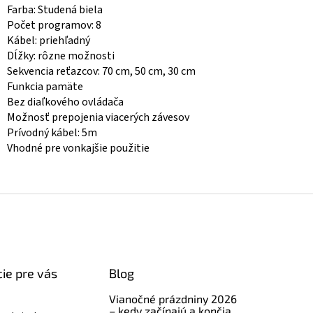
Farba: Studená biela
Počet programov: 8
Kábel: priehľadný
Dĺžky: rôzne možnosti
Sekvencia reťazcov: 70 cm, 50 cm, 30 cm
Funkcia pamäte
Bez diaľkového ovládača
Možnosť prepojenia viacerých závesov
Prívodný kábel: 5m
Vhodné pre vonkajšie použitie
ie pre vás
Blog
Vianočné prázdniny 2026
– kedy začínajú a končia