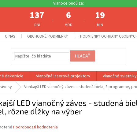
137
6
19
:
:
DNI
HOD
MIN
O NÁS
OBCHODNÉ PODMIENKY
PODMIENKY OCHRANY OSOBNÝC
HĽADAŤ
né dekorácie
Vianočné laserové projektory
Vianočné svietniky
 závesy
Vonkajší LED vianočný záves - studená biela, 8 programov, pr
ajší LED vianočný záves - studená bie
l, rôzne dĺžky na výber
né
notené
Podrobnosti hodnotenia
nie