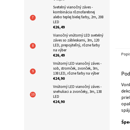
Svetelný vianočný záves -
kombinácia rôznofarebnej
alebo teplej bielej farby, 2m, 208
LED
€26,49
Vianočný vnútorný LED svetelný
záves so zábleskami, 3m, 120
LED, prepojiteľný, rôzne farby
na výber
Popi
€26,49
Vnútorný LED vianočný záves -
sob, stromček, zvonček, 3m,
Pod
138 LED, rôzne farby na výber
€24,90
Vonk
Vnútorný LED vianočný záves -
deko
snehuliaci a zvončeky, 3m, 138
LED
prie
€24,90
opak
spáj
Špec