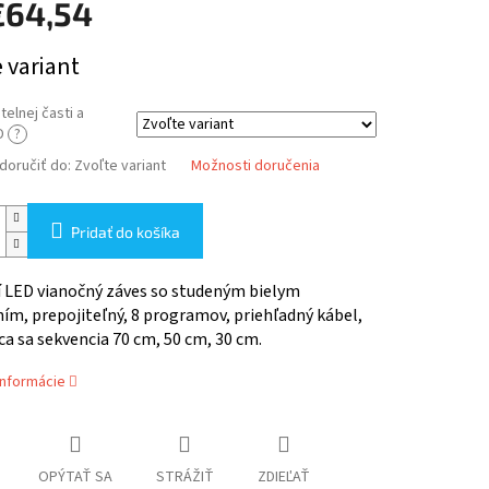
€64,54
ová
 variant
telnej časti a
D
?
oručiť do:
Zvoľte variant
Možnosti doručenia
Pridať do košíka
í LED vianočný záves so studeným bielym
ím, prepojiteľný, 8 programov, priehľadný kábel,
a sa sekvencia 70 cm, 50 cm, 30 cm.
informácie
OPÝTAŤ SA
STRÁŽIŤ
ZDIEĽAŤ