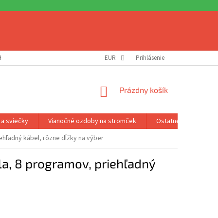
H ÚDAJOV
DOPRAVA A PLATBA
EUR
REKLAMÁCIA A VRÁTENIE
Prihlásenie
NEVY
NÁKUPNÝ
Prázdny košík
KOŠÍK
 a sviečky
Vianočné ozdoby na stromček
Ostatné príslušenst
iehľadný kábel, rôzne dĺžky na výber
la, 8 programov, priehľadný