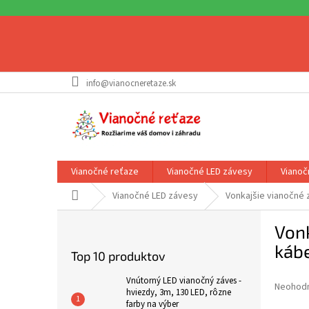
Prejsť
info@vianocneretaze.sk
na
obsah
Vianočné reťaze
Vianočné LED závesy
Vianoč
Domov
Vianočné LED závesy
Vonkajšie vianočné
B
Vonk
o
č
kábe
Top 10 produktov
n
ý
Vnútorný LED vianočný záves -
Priemer
Neohod
p
hviezdy, 3m, 130 LED, rôzne
hodnote
farby na výber
a