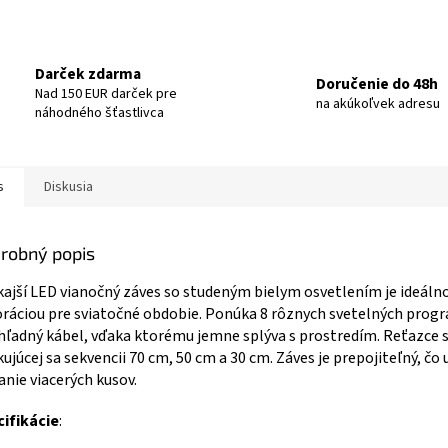
Darček zdarma
Doručenie do 48h
Nad 150 EUR darček pre
na akúkoľvek adresu
náhodného šťastlivca
s
Diskusia
robný popis
ajší LED vianočný záves so studeným bielym osvetlením je ideáln
ráciou pre sviatočné obdobie. Ponúka 8 rôznych svetelných prog
hľadný kábel, vďaka ktorému jemne splýva s prostredím. Reťazce s
ujúcej sa sekvencii 70 cm, 50 cm a 30 cm. Záves je prepojiteľný, č
anie viacerých kusov.
ifikácie
: