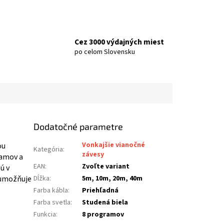
Cez 3000 výdajných miest
po celom Slovensku
Dodatočné parametre
Vonkajšie vianočné
ou
Kategória
:
závesy
ramov a
EAN
:
Zvoľte variant
ú v
o umožňuje
Dĺžka
:
5m, 10m, 20m, 40m
Farba kábla
:
Priehľadná
Farba svetla
:
Studená biela
Funkcia
:
8 programov