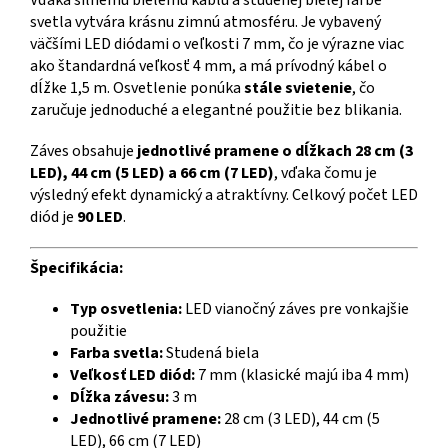
Vďaka silnému bielemu káblu a studenej bielej farbe
svetla vytvára krásnu zimnú atmosféru. Je vybavený
väčšími LED diódami o veľkosti 7 mm, čo je výrazne viac
ako štandardná veľkosť 4 mm, a má prívodný kábel o
dĺžke 1,5 m. Osvetlenie ponúka
stále svietenie
, čo
zaručuje jednoduché a elegantné použitie bez blikania.
Záves obsahuje
jednotlivé pramene o dĺžkach 28 cm (3
LED), 44 cm (5 LED) a 66 cm (7 LED)
, vďaka čomu je
výsledný efekt dynamický a atraktívny. Celkový počet LED
diód je
90 LED
.
Špecifikácia:
Typ osvetlenia:
LED vianočný záves pre vonkajšie
použitie
Farba svetla:
Studená biela
Veľkosť LED diód:
7 mm (klasické majú iba 4 mm)
Dĺžka závesu:
3 m
Jednotlivé pramene:
28 cm (3 LED), 44 cm (5
LED), 66 cm (7 LED)