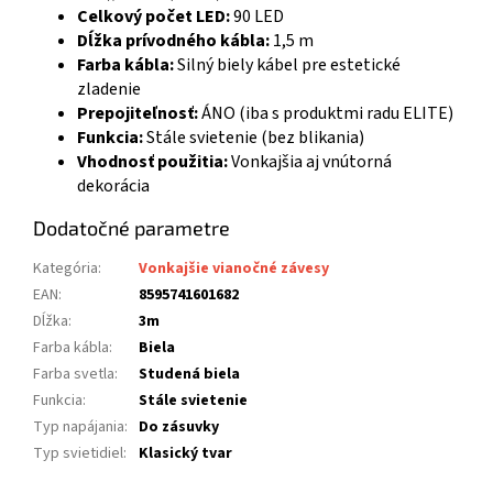
Celkový počet LED:
90 LED
Dĺžka prívodného kábla:
1,5 m
Farba kábla:
Silný biely kábel pre estetické
zladenie
Prepojiteľnosť:
ÁNO (iba s produktmi radu ELITE)
Funkcia:
Stále svietenie (bez blikania)
Vhodnosť použitia:
Vonkajšia aj vnútorná
dekorácia
Dodatočné parametre
Kategória
:
Vonkajšie vianočné závesy
EAN
:
8595741601682
Dĺžka
:
3m
Farba kábla
:
Biela
Farba svetla
:
Studená biela
Funkcia
:
Stále svietenie
Typ napájania
:
Do zásuvky
Typ svietidiel
:
Klasický tvar