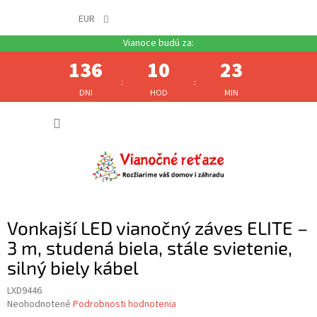
EUR
136
10
23
:
:
DNI
HOD
MIN
Prejsť
NÁKUP
na
obsah
KOŠÍK
Vonkajší LED vianočný záves ELITE –
3 m, studená biela, stále svietenie,
silný biely kábel
LXD9446
Priemerné
Neohodnotené
Podrobnosti hodnotenia