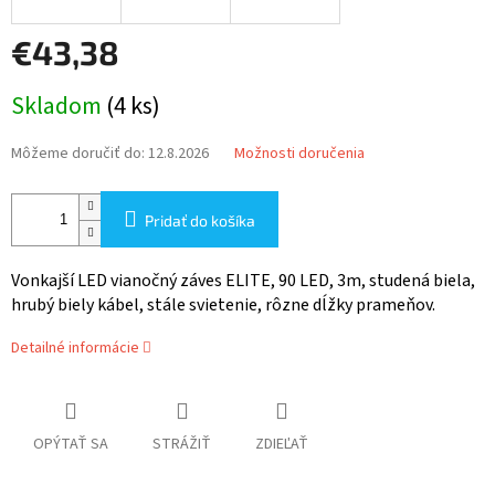
€43,38
Jednotková
Skladom
(4 ks)
cena:
Môžeme doručiť do:
12.8.2026
Možnosti doručenia
Pridať do košíka
Vonkajší LED vianočný záves ELITE, 90 LED, 3m, studená biela,
hrubý biely kábel, stále svietenie, rôzne dĺžky prameňov.
Detailné informácie
OPÝTAŤ SA
STRÁŽIŤ
ZDIEĽAŤ