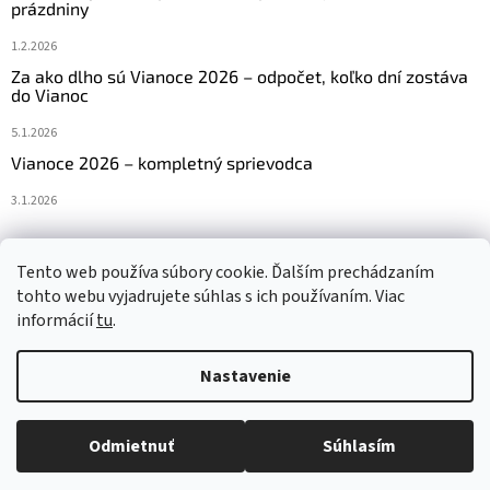
prázdniny
1.2.2026
Za ako dlho sú Vianoce 2026 – odpočet, koľko dní zostáva
do Vianoc
5.1.2026
Vianoce 2026 – kompletný sprievodca
3.1.2026
Tento web používa súbory cookie. Ďalším prechádzaním
Navštívte aj náš český e-shop www.vanocniretezy.cz
tohto webu vyjadrujete súhlas s ich používaním. Viac
informácií
tu
.
Nastavenie
Vytvoril Shoptet
Odmietnuť
Súhlasím
Copyright 2026
Vianocneretaze.sk
. Všetky práva vyhradené.