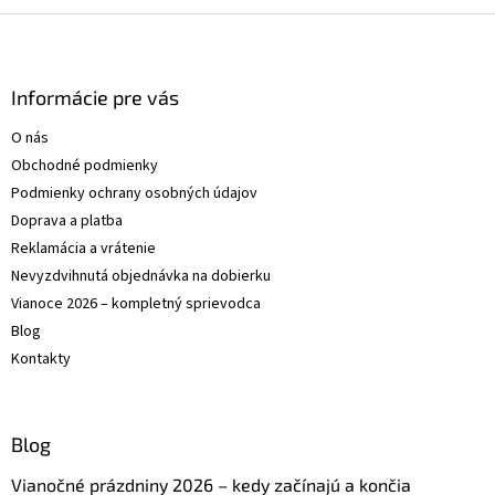
Z
á
p
ä
Informácie pre vás
t
O nás
i
Obchodné podmienky
e
Podmienky ochrany osobných údajov
Doprava a platba
Reklamácia a vrátenie
Nevyzdvihnutá objednávka na dobierku
Vianoce 2026 – kompletný sprievodca
Blog
Kontakty
Blog
Vianočné prázdniny 2026 – kedy začínajú a končia