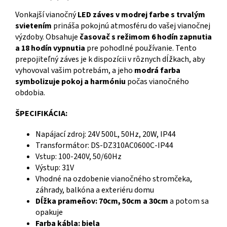
Vonkajší vianočný
LED záves v modrej farbe s trvalým
svietením
prináša pokojnú atmosféru do vašej vianočnej
výzdoby. Obsahuje
časovač s režimom 6 hodín zapnutia
a 18 hodín vypnutia
pre pohodlné používanie. Tento
prepojiteľný záves je k dispozícii v rôznych dĺžkach, aby
vyhovoval vašim potrebám, a jeho
modrá farba
symbolizuje pokoj a harmóniu
počas vianočného
obdobia.
ŠPECIFIKÁCIA:
Napájací zdroj: 24V 500L, 50Hz, 20W, IP44
Transformátor: DS-DZ310AC0600C-IP44
Vstup: 100-240V, 50/60Hz
Výstup: 31V
Vhodné na ozdobenie vianočného stromčeka,
záhrady, balkóna a exteriéru domu
Dĺžka prameňov: 70cm, 50cm a 30cm
a potom sa
opakuje
Farba kábla: biela