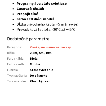
Programy: Iba stále svietiace
Časovač: 6h/18h
Prepojiteľné
Farba LED diód: modrá
Dĺžka prívodného kábla: +5 m (navyše)
Prevádzková teplota: -20°C až +45°C
Dodatočné parametre
Kategória
:
Vonkajšie vianočné závesy
Dĺžka
:
2,5m, 5m, 10m
Farba kábla
:
Biela
Farba svetla
:
Modrá
Funkcia
:
Stále svietenie
Typ napájania
:
Do zásuvky
Typ svietidiel
:
Klasický tvar
Z
á
p