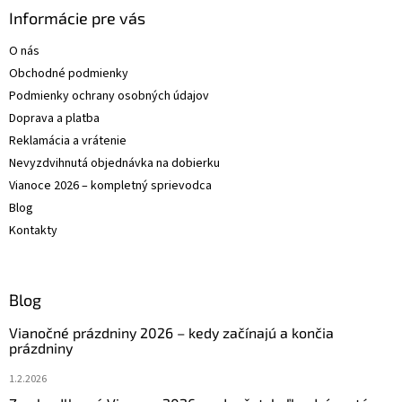
ä
Informácie pre vás
t
O nás
i
Obchodné podmienky
e
Podmienky ochrany osobných údajov
Doprava a platba
Reklamácia a vrátenie
Nevyzdvihnutá objednávka na dobierku
Vianoce 2026 – kompletný sprievodca
Blog
Kontakty
Blog
Vianočné prázdniny 2026 – kedy začínajú a končia
prázdniny
1.2.2026