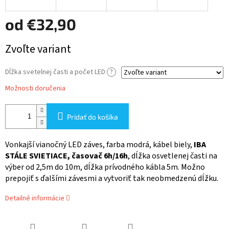
od
€32,90
Jednotková
Zvoľte variant
cena:
Dĺžka svetelnej časti a počet LED
?
Možnosti doručenia
Pridať do košíka
Vonkajší vianočný LED záves,
farba modrá
, kábel biely,
IBA
STÁLE SVIETIACE, časovač 6h/16h
, dĺžka osvetlenej časti na
výber od 2,5m do 10m, dĺžka prívodného kábla 5m. Možno
prepojiť s ďalšími závesmi a vytvoriť tak neobmedzenú dĺžku.
Detailné informácie