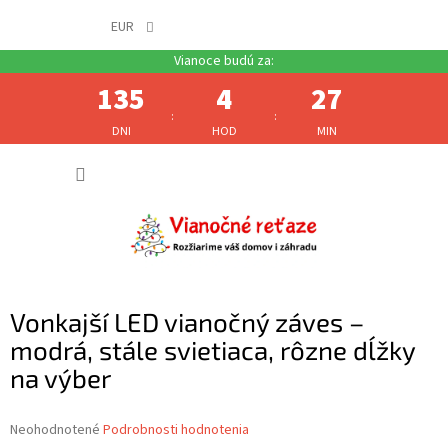
EUR
135
4
27
:
:
DNI
HOD
MIN
Prejsť
NÁKUP
na
obsah
KOŠÍK
Vonkajší LED vianočný záves –
modrá, stále svietiaca, rôzne dĺžky
na výber
Priemerné
Neohodnotené
Podrobnosti hodnotenia