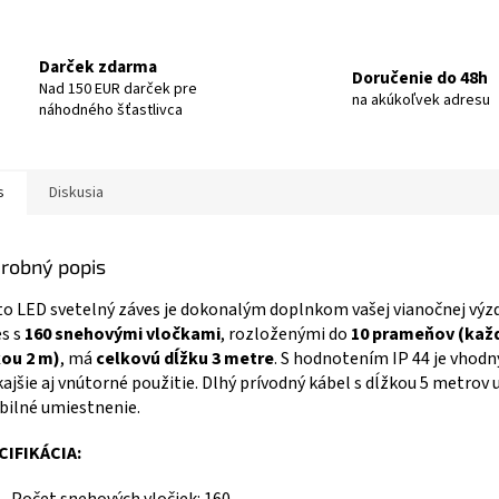
Darček zdarma
Doručenie do 48h
Nad 150 EUR darček pre
na akúkoľvek adresu
náhodného šťastlivca
s
Diskusia
robný popis
o LED svetelný záves je dokonalým doplnkom vašej vianočnej výz
s s
160 snehovými vločkami
, rozloženými do
10 prameňov (každ
kou 2 m)
, má
celkovú dĺžku 3 metre
. S hodnotením IP 44 je vhodn
ajšie aj vnútorné použitie. Dlhý prívodný kábel s dĺžkou 5 metrov
ibilné umiestnenie.
CIFIKÁCIA: