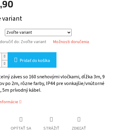
,90
ová
 variant
oručiť do:
Zvoľte variant
Možnosti doručenia
Pridať do košíka
elný záves so 160 snehovými vločkami, dĺžka 3m, 9
v po 2m, rôzne farby, IP44 pre vonkajšie/vnútorné
, 5m prívodný kábel.
informácie
OPÝTAŤ SA
STRÁŽIŤ
ZDIEĽAŤ