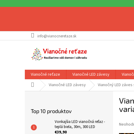
Prejsť
info@vianocneretaze.sk
na
obsah
Vianočné reťaze
Vianočné LED závesy
Vianoč
Domov
Vianočné LED závesy
Vianočný LED záves 
B
Vian
o
č
vari
Top 10 produktov
n
ý
Vonkajšia LED vianočná reťaz -
Priemer
Neohod
p
teplá biela, 30m, 300 LED
hodnote
€39,90
a