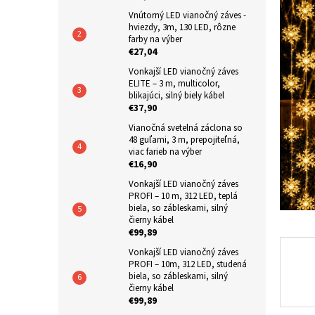
produkt
n
Vnútorný LED vianočný záves -
je
hviezdy, 3m, 130 LED, rôzne
e
0,0
farby na výber
z
l
€27,04
5
hviezdič
Vonkajší LED vianočný záves
ELITE – 3 m, multicolor,
blikajúci, silný biely kábel
€37,90
Vianočná svetelná záclona so
48 guľami, 3 m, prepojiteľná,
viac farieb na výber
€16,90
Vonkajší LED vianočný záves
PROFI – 10 m, 312 LED, teplá
biela, so zábleskami, silný
čierny kábel
€99,89
Vonkajší LED vianočný záves
PROFI – 10m, 312 LED, studená
biela, so zábleskami, silný
čierny kábel
€99,89