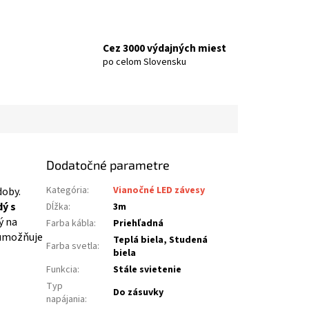
Cez 3000 výdajných miest
po celom Slovensku
Dodatočné parametre
Kategória
:
Vianočné LED závesy
doby.
ý s
Dĺžka
:
3m
ý na
Farba kábla
:
Priehľadná
 umožňuje
Teplá biela, Studená
Farba svetla
:
biela
Funkcia
:
Stále svietenie
Typ
Do zásuvky
napájania
: