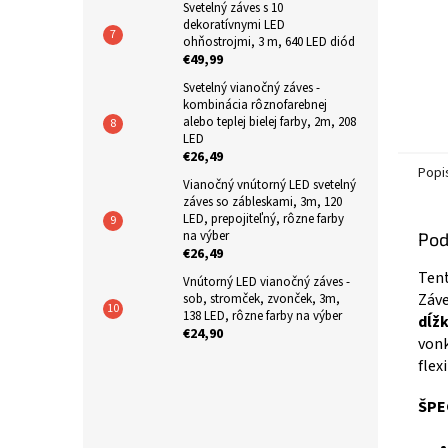
Svetelný záves s 10
dekoratívnymi LED
ohňostrojmi, 3 m, 640 LED diód
€49,99
Svetelný vianočný záves -
kombinácia rôznofarebnej
alebo teplej bielej farby, 2m, 208
LED
€26,49
Popi
Vianočný vnútorný LED svetelný
záves so zábleskami, 3m, 120
LED, prepojiteľný, rôzne farby
na výber
Pod
€26,49
Tent
Vnútorný LED vianočný záves -
Záve
sob, stromček, zvonček, 3m,
138 LED, rôzne farby na výber
dĺž
€24,90
vonk
flex
ŠPE