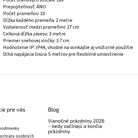
Počet snehových vločiek: 160
Prepojiteľnosť: ÁNO
Počet prameňov: 10
Dĺžka každého prameňa: 2 metre
Vzdialenosť medzi prameňmi: 27 cm
Celková dĺžka závesu: 3 metre
Priemer snehovej vločky: 3.7 cm
Hodnotenie IP: IP44, vhodné na vonkajšie aj vnútorné použitie
Dlhá napájacia šnúra: 5 metrov pre flexibilné umiestnenie
ie pre vás
Blog
Vianočné prázdniny 2026
– kedy začínajú a končia
podmienky
prázdniny
ochrany osobných