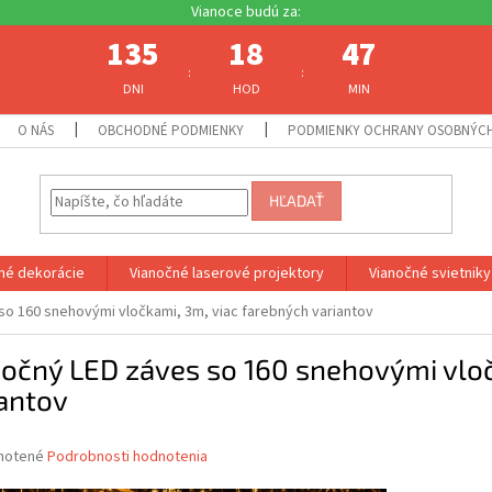
135
18
47
:
:
DNI
HOD
MIN
O NÁS
OBCHODNÉ PODMIENKY
PODMIENKY OCHRANY OSOBNÝC
HĽADAŤ
né dekorácie
Vianočné laserové projektory
Vianočné svietniky
so 160 snehovými vločkami, 3m, viac farebných variantov
očný LED záves so 160 snehovými vloč
antov
né
notené
Podrobnosti hodnotenia
nie