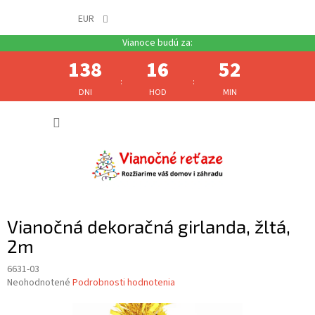
EUR
138
16
52
:
:
DNI
HOD
MIN
Prejsť
NÁKUP
na
obsah
KOŠÍK
Vianočná dekoračná girlanda, žltá,
2m
6631-03
Priemerné
Neohodnotené
Podrobnosti hodnotenia
hodnotenie
produktu