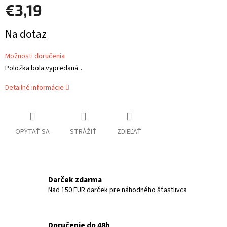
€3,19
Jednotková
Na dotaz
cena:
Možnosti doručenia
Položka bola vypredaná…
Detailné informácie
OPÝTAŤ SA
STRÁŽIŤ
ZDIEĽAŤ
Darček zdarma
Nad 150 EUR darček pre náhodného šťastlivca
Doručenie do 48h