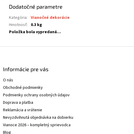
Dodatočné parametre
Kategória
:
Vianočné dekorácie
Hmotnosť
:
0.3 kg
Položka bola vypredaná…
Z
á
p
ä
Informácie pre vás
t
O nás
i
Obchodné podmienky
e
Podmienky ochrany osobných údajov
Doprava a platba
Reklamácia a vrátenie
Nevyzdvihnutá objednávka na dobierku
Vianoce 2026 – kompletný sprievodca
Blog