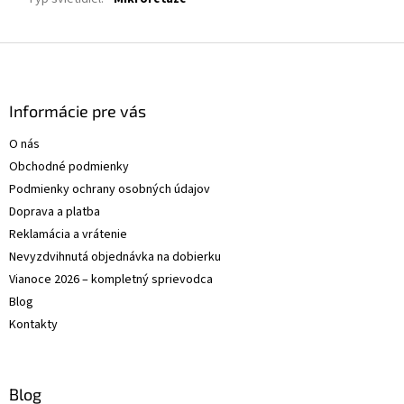
Z
á
p
ä
Informácie pre vás
t
O nás
i
Obchodné podmienky
e
Podmienky ochrany osobných údajov
Doprava a platba
Reklamácia a vrátenie
Nevyzdvihnutá objednávka na dobierku
Vianoce 2026 – kompletný sprievodca
Blog
Kontakty
Blog