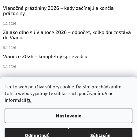
Vianočné prázdniny 2026 – kedy začínajú a končia
prázdniny
1.2.2026
Za ako dlho sú Vianoce 2026 – odpočet, koľko dní zostáva
do Vianoc
5.1.2026
Vianoce 2026 – kompletný sprievodca
3.1.2026
Tento web používa súbory cookie. Ďalším prechádzaním
Navštívte aj náš český e-shop www.vanocniretezy.cz
tohto webu vyjadrujete súhlas s ich používaním. Viac
informácií
tu
.
Nastavenie
Vytvoril Shoptet
Odmietnuť
Súhlasím
Copyright 2026
Vianocneretaze.sk
. Všetky práva vyhradené.