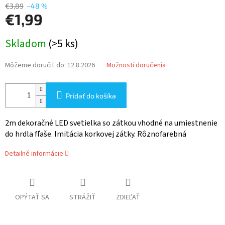
€3,89
–48 %
€1,99
Jednotková
Skladom
(>5 ks)
cena:
Môžeme doručiť do:
12.8.2026
Možnosti doručenia
Pridať do košíka
2m dekoračné LED svetielka so zátkou vhodné na umiestnenie
do hrdla fľaše. Imitácia korkovej zátky. Rôznofarebná
Detailné informácie
OPÝTAŤ SA
STRÁŽIŤ
ZDIEĽAŤ