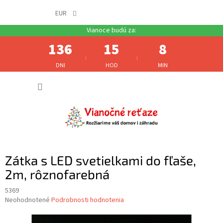
EUR
136
15
8
:
:
DNI
HOD
MIN
Prejsť
NÁKUP
na
obsah
KOŠÍK
Zátka s LED svetielkami do fľaše,
2m, rôznofarebná
5369
Priemerné
Neohodnotené
Podrobnosti hodnotenia
hodnotenie
produktu