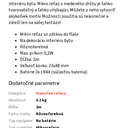
interiéru bytu. Mikro reťaz z medeného drôtu je ľahko
tvarovateľný a ľahko ohýbajúci. Môžete z neho vytvoriť
akýkoľvek motív. Možnosti použitia sú nekonečné a
záleží len na vašej fantázii!
Mikro reťaz so zátkou do fľaše
Na dekoráciu interiéru bytu
Rôznofarebná
Max. príkon: 0,2W
Dĺžka: 2m
Veľkosť korku: 23x48 mm
Batérie 3x LR44 (súčasťou balenia)
Dodatočné parametre
Kategória
:
Vianočné reťaze
Hmotnosť
:
0.2 kg
Dĺžka
:
2m
Farba svetla
:
Rôznofarebná
Typ napájania
:
Na batérie
Typ svietidiel
:
Mikroreťaze