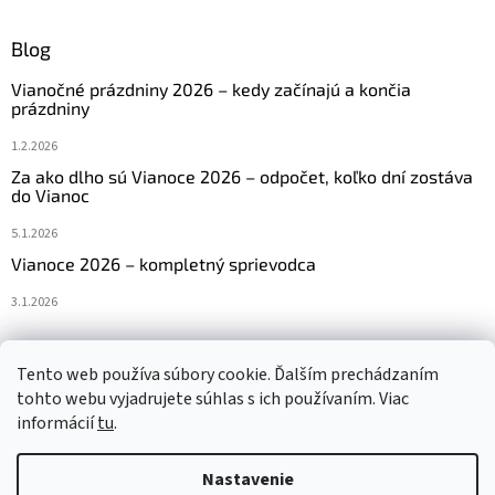
Blog
Vianočné prázdniny 2026 – kedy začínajú a končia
prázdniny
1.2.2026
Za ako dlho sú Vianoce 2026 – odpočet, koľko dní zostáva
do Vianoc
5.1.2026
Vianoce 2026 – kompletný sprievodca
3.1.2026
Tento web používa súbory cookie. Ďalším prechádzaním
Navštívte aj náš český e-shop www.vanocniretezy.cz
tohto webu vyjadrujete súhlas s ich používaním. Viac
informácií
tu
.
Nastavenie
Vytvoril Shoptet