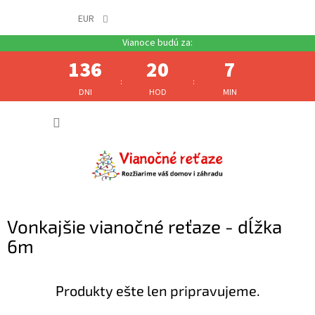
EUR
136
20
7
:
:
DNI
HOD
MIN
Prejsť
NÁKUP
na
obsah
KOŠÍK
Vonkajšie vianočné reťaze - dĺžka
6m
Produkty ešte len pripravujeme.