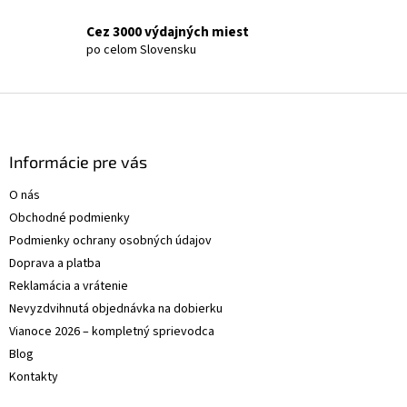
Cez 3000 výdajných miest
po celom Slovensku
Z
á
p
ä
Informácie pre vás
t
O nás
i
Obchodné podmienky
e
Podmienky ochrany osobných údajov
Doprava a platba
Reklamácia a vrátenie
Nevyzdvihnutá objednávka na dobierku
Vianoce 2026 – kompletný sprievodca
Blog
Kontakty