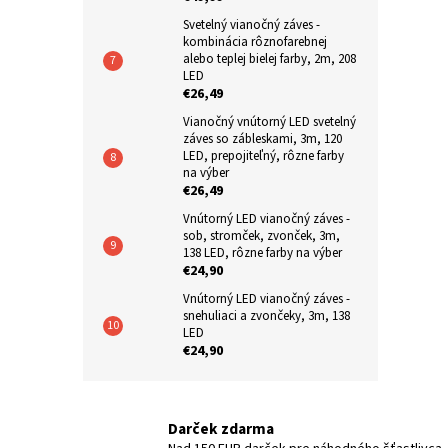
Svetelný vianočný záves -
kombinácia rôznofarebnej
alebo teplej bielej farby, 2m, 208
LED
€26,49
Vianočný vnútorný LED svetelný
záves so zábleskami, 3m, 120
LED, prepojiteľný, rôzne farby
na výber
€26,49
Vnútorný LED vianočný záves -
sob, stromček, zvonček, 3m,
138 LED, rôzne farby na výber
€24,90
Vnútorný LED vianočný záves -
snehuliaci a zvončeky, 3m, 138
LED
€24,90
Darček zdarma