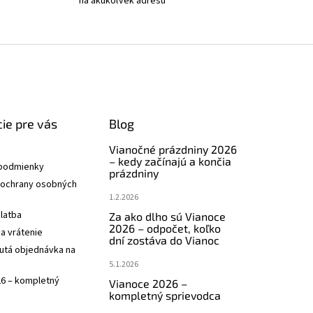
na akúkoľvek adresu
ie pre vás
Blog
Vianočné prázdniny 2026
– kedy začínajú a končia
podmienky
prázdniny
ochrany osobných
1.2.2026
latba
Za ako dlho sú Vianoce
2026 – odpočet, koľko
a vrátenie
dní zostáva do Vianoc
utá objednávka na
5.1.2026
26 – kompletný
Vianoce 2026 –
kompletný sprievodca