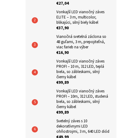
€27,04
n
Vonkajší LED vianočný záves
e
ELITE – 3 m, multicolor,
l
blikajúci, silný biely kábel
€37,90
Vianočná svetelná záclona so
48 guľami, 3 m, prepojiteľná,
viac farieb na výber
€16,90
Vonkajší LED vianočný záves
PROFI – 10 m, 312 LED, teplá
biela, so zábleskami, silný
čierny kábel
€99,89
Vonkajší LED vianočný záves
PROFI – 10m, 312 LED, studená
biela, so zábleskami, silný
čierny kábel
€99,89
Svetelný záves s 10
dekoratívnymi LED
ohňostrojmi, 3 m, 640 LED diód
€49,99