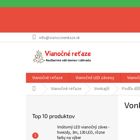
Prejsť
info@vianocneretaze.sk
na
obsah
Vianočné reťaze
Vianočné LED závesy
Vianoč
Domov
Vianočné reťaze
Vonkajší
Podľa dĺž
B
Vonk
o
č
Top 10 produktov
n
ý
Vnútorný LED vianočný záves -
p
hviezdy, 3m, 130 LED, rôzne
farby na výber
a