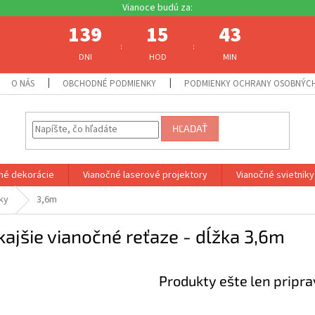
139
15
43
:
:
DNI
HOD
MIN
O NÁS
OBCHODNÉ PODMIENKY
PODMIENKY OCHRANY OSOBNÝC
HĽADAŤ
né dekorácie
Vianočné laserové projektory
Vianočné svietniky
ky
3,6m
ajšie vianočné reťaze - dĺžka 3,6m
Produkty ešte len pripr