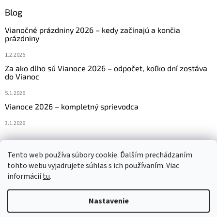
Blog
Vianočné prázdniny 2026 – kedy začínajú a končia
prázdniny
1.2.2026
Za ako dlho sú Vianoce 2026 – odpočet, koľko dní zostáva
do Vianoc
5.1.2026
Vianoce 2026 – kompletný sprievodca
3.1.2026
Tento web používa súbory cookie. Ďalším prechádzaním
Navštívte aj náš český e-shop www.vanocniretezy.cz
tohto webu vyjadrujete súhlas s ich používaním. Viac
informácií
tu
.
Nastavenie
Vytvoril Shoptet