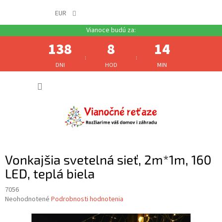
EUR
138
8
14
:
:
DNI
HOD
MIN
Prejsť
NÁKUP
na
obsah
KOŠÍK
Vonkajšia svetelná sieť, 2m*1m, 160
LED, teplá biela
7056
Priemerné
Neohodnotené
Podrobnosti hodnotenia
hodnotenie
produktu