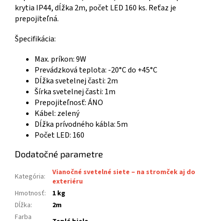
krytia IP44, dĺžka 2m, počet LED 160 ks. Reťaz je
prepojiteľná.
Špecifikácia:
Max. príkon: 9W
Prevádzková teplota: -20°C do +45°C
Dĺžka svetelnej časti: 2m
Šírka svetelnej časti: 1m
Prepojiteľnosť: ÁNO
Kábel: zelený
Dĺžka prívodného kábla: 5m
Počet LED: 160
Dodatočné parametre
Vianočné svetelné siete – na stromček aj do
Kategória
:
exteriéru
Hmotnosť
:
1 kg
Dĺžka
:
2m
Farba