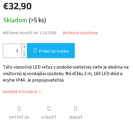
€32,90
Jednotková
Skladom
(>5 ks)
cena:
Môžeme doručiť do:
12.8.2026
Možnosti doručenia
Pridať do košíka
Táto vianočná LED reťaz v podobe svetelnej siete je ideálna na
vnútornú aj vonkajšiu výzdobu. Má dĺžku 2 m, 160 LED diód a
krytie IP44. Je prepojovateľná.
Detailné informácie
OPÝTAŤ SA
STRÁŽIŤ
ZDIEĽAŤ