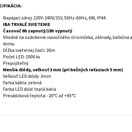
CIFIKÁCIA:
Napájací zdroj: 220V-240V/31V, 50Hz-60Hz, 6W, IP44
IBA TRVALÉ SVIETENIE
Časovač 6h zapnutý/18h vypnutý
Vhodné na ozdobenie vianočného stromčeka, záhrady, balkóna a
domu
Dĺžka svetelnej časti: 20m
Počet LED: 1000 ks
Prepojiteľný
Menšie diódy, veľkosť 3 mm (pri bežných reťaziach 5 mm)
Veľkosť LED diódy: 3mm
Farba kábla: zelená
Farba LED diód: teplá biela
Prevádzková teplota: -20°C až +45°C