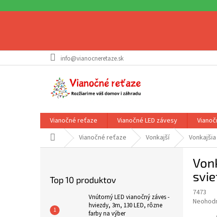
Prejsť
info@vianocneretaze.sk
na
obsah
Vianočné reťaze
Vianočné LED závesy
Vianoč
Domov
Vianočné reťaze
Vonkajší
Vonkajšia
B
Vonk
o
č
svie
Top 10 produktov
n
7473
ý
Vnútorný LED vianočný záves -
Priemer
Neohod
p
hviezdy, 3m, 130 LED, rôzne
hodnote
farby na výber
a