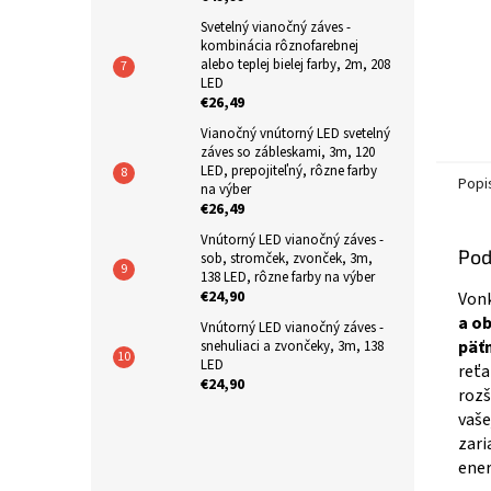
Svetelný vianočný záves -
kombinácia rôznofarebnej
alebo teplej bielej farby, 2m, 208
LED
€26,49
Vianočný vnútorný LED svetelný
záves so zábleskami, 3m, 120
LED, prepojiteľný, rôzne farby
Popi
na výber
€26,49
Vnútorný LED vianočný záves -
Pod
sob, stromček, zvonček, 3m,
138 LED, rôzne farby na výber
€24,90
Vonk
a o
Vnútorný LED vianočný záves -
päť
snehuliaci a zvončeky, 3m, 138
LED
reťa
€24,90
rozš
vaše
zari
ener