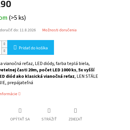
,90
ová
dom
(>5 ks)
oručiť do:
11.8.2026
Možnosti doručenia
Pridať do košíka
a vianočná reťaz, LED diódy, farba teplá biela,
vetelnej časti 20m, počet LED 1000 ks
,
5x vyšší
ED diód ako klasická vianočná reťaz
, LEN STÁLE
IE, prepájateľná
informácie
OPÝTAŤ SA
STRÁŽIŤ
ZDIEĽAŤ