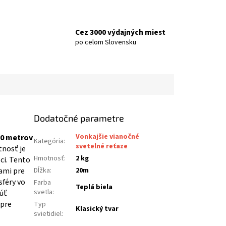
Cez 3000 výdajných miest
po celom Slovensku
Dodatočné parametre
Vonkajšie vianočné
20 metrov
Kategória
:
svetelné reťaze
tnosť je
Hmotnosť
:
2 kg
ci. Tento
ami pre
Dĺžka
:
20m
sféry vo
Farba
Teplá biela
svetla
:
úť
 pre
Typ
Klasický tvar
svietidiel
: