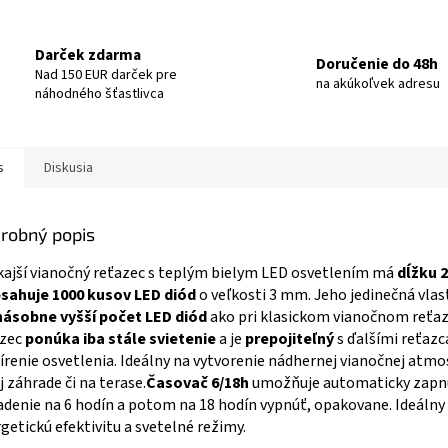
Darček zdarma
Doručenie do 48h
Nad 150 EUR darček pre
na akúkoľvek adresu
náhodného šťastlivca
s
Diskusia
robný popis
ajší vianočný reťazec s teplým bielym LED osvetlením má
dĺžku 
bsahuje 1000 kusov LED diód
o veľkosti 3 mm. Jeho jedinečná vlas
násobne vyšší počet LED diód
ako pri klasickom vianočnom reťaz
zec
ponúka iba stále svietenie
a je
prepojiteľný
s ďalšími reťazc
írenie osvetlenia. Ideálny na vytvorenie nádhernej vianočnej atmo
j záhrade či na terase.
Časovač 6/18h
umožňuje automaticky zapn
adenie na 6 hodín a potom na 18 hodín vypnúť, opakovane. Ideálny
getickú efektivitu a svetelné režimy.