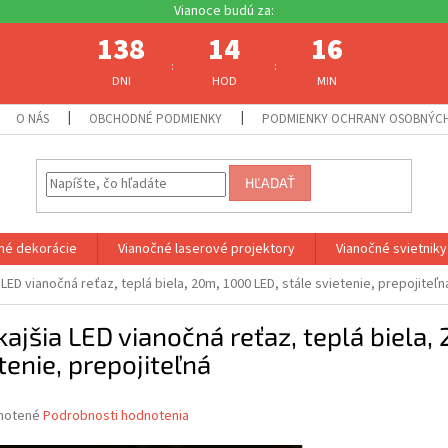
138
14
16
:
:
DNI
HOD
MIN
O NÁS
OBCHODNÉ PODMIENKY
PODMIENKY OCHRANY OSOBNÝC
HĽADAŤ
né dekorácie
Vianočné laserové projektory
Vianočné svietniky
 LED vianočná reťaz, teplá biela, 20m, 1000 LED, stále svietenie, prepojiteľn
ajšia LED vianočná reťaz, teplá biela,
tenie, prepojiteľná
né
notené
Podrobnosti hodnotenia
nie