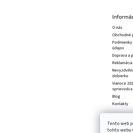
ä
t
Informác
i
e
O nás
Obchodné 
Podmienky 
údajov
Doprava a p
Reklamácia 
Nevyzdvihn
dobierku
Vianoce 20
sprievodca
Blog
Kontakty
Tento web p
tohto webu v