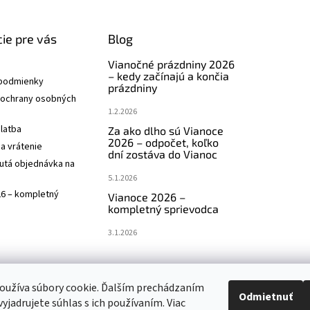
ie pre vás
Blog
Vianočné prázdniny 2026
– kedy začínajú a končia
podmienky
prázdniny
ochrany osobných
1.2.2026
latba
Za ako dlho sú Vianoce
2026 – odpočet, koľko
a vrátenie
dní zostáva do Vianoc
utá objednávka na
5.1.2026
26 – kompletný
Vianoce 2026 –
kompletný sprievodca
3.1.2026
oužíva súbory cookie. Ďalším prechádzaním
Navštívte aj náš český e-shop www.vanocniretezy.cz
Odmietnuť
yjadrujete súhlas s ich používaním. Viac