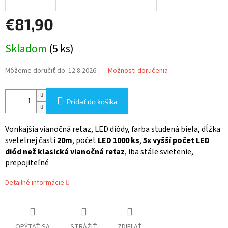
€81,90
Jednotková
Skladom
(5 ks)
cena:
Môžeme doručiť do:
12.8.2026
Možnosti doručenia
Pridať do košíka
Vonkajšia vianočná reťaz, LED diódy, farba studená biela, dĺžka
svetelnej časti
20m
, počet
LED 1000 ks
,
5x vyšší počet LED
diód než klasická vianočná reťaz
, iba stále svietenie,
prepojiteľné
Detailné informácie
OPÝTAŤ SA
STRÁŽIŤ
ZDIEĽAŤ