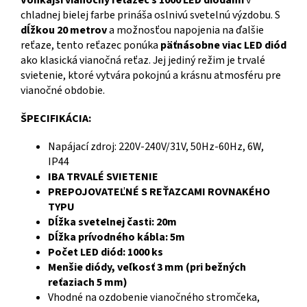
Vonkajší vianočný reťazec s 1000 LED diódami
v
chladnej bielej farbe prináša oslnivú svetelnú výzdobu. S
dĺžkou 20 metrov
a možnosťou napojenia na ďalšie
reťaze, tento reťazec ponúka
päťnásobne viac LED diód
ako klasická vianočná reťaz. Jej jediný režim je trvalé
svietenie, ktoré vytvára pokojnú a krásnu atmosféru pre
vianočné obdobie.
ŠPECIFIKÁCIA:
Napájací zdroj: 220V-240V/31V, 50Hz-60Hz, 6W,
IP44
IBA TRVALÉ SVIETENIE
PREPOJOVATEĽNÉ S REŤAZCAMI ROVNAKÉHO
TYPU
Dĺžka svetelnej časti: 20m
Dĺžka prívodného kábla: 5m
Počet LED diód: 1000 ks
Menšie diódy, veľkosť 3 mm (pri bežných
reťaziach 5 mm)
Vhodné na ozdobenie vianočného stromčeka,