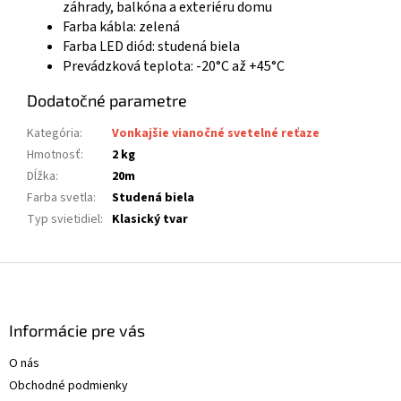
záhrady, balkóna a exteriéru domu
Farba kábla: zelená
Farba LED diód: studená biela
Prevádzková teplota: -20°C až +45°C
Dodatočné parametre
Kategória
:
Vonkajšie vianočné svetelné reťaze
Hmotnosť
:
2 kg
Dĺžka
:
20m
Farba svetla
:
Studená biela
Typ svietidiel
:
Klasický tvar
Z
á
p
ä
Informácie pre vás
t
O nás
i
Obchodné podmienky
e