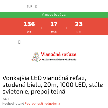
EUR
136
17
23
:
:
DNI
HOD
MIN
Prejsť
NÁKUP
na
obsah
KOŠÍK
Vonkajšia LED vianočná reťaz,
studená biela, 20m, 1000 LED, stále
svietenie, prepojiteľná
7471
Priemerné
Neohodnotené
Podrobnosti hodnotenia