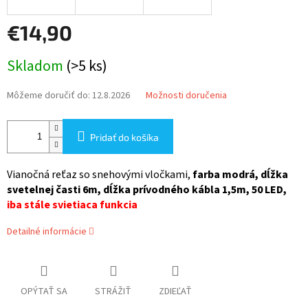
€14,90
Jednotková
Skladom
(>5 ks)
cena:
Môžeme doručiť do:
12.8.2026
Možnosti doručenia
Pridať do košíka
Vianočná reťaz so snehovými vločkami,
farba modrá, dĺžka
svetelnej časti 6m, dĺžka prívodného kábla 1,5m, 50 LED,
iba stále svietiaca funkcia
Detailné informácie
OPÝTAŤ SA
STRÁŽIŤ
ZDIEĽAŤ