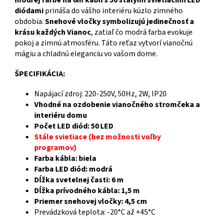
modrej farbe na 6m kábli s 50 stálymi svietiacimi LED
diódami
prináša do vášho interiéru kúzlo zimného
obdobia.
Snehové vločky symbolizujú jedinečnosť a
krásu každých Vianoc
, zatiaľ čo modrá farba evokuje
pokoj a zimnú atmosféru. Táto reťaz vytvorí vianočnú
mágiu a chladnú eleganciu vo vašom dome.
ŠPECIFIKÁCIA:
Napájací zdroj: 220-250V, 50Hz, 2W, IP20
Vhodné na ozdobenie vianočného stromčeka a
interiéru domu
Počet LED diód: 50 LED
Stále svietiace (bez možnosti voľby
programov)
Farba kábla: biela
Farba LED diód: modrá
Dĺžka svetelnej časti: 6 m
Dĺžka prívodného kábla: 1,5 m
Priemer snehovej vločky: 4,5 cm
Prevádzková teplota: -20°C až +45°C