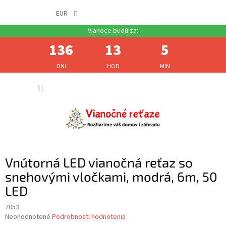
EUR
136
13
5
:
:
DNI
HOD
MIN
Prejsť
NÁKUP
na
obsah
KOŠÍK
Vnútorná LED vianočná reťaz so
snehovými vločkami, modrá, 6m, 50
LED
7053
Priemerné
Neohodnotené
Podrobnosti hodnotenia