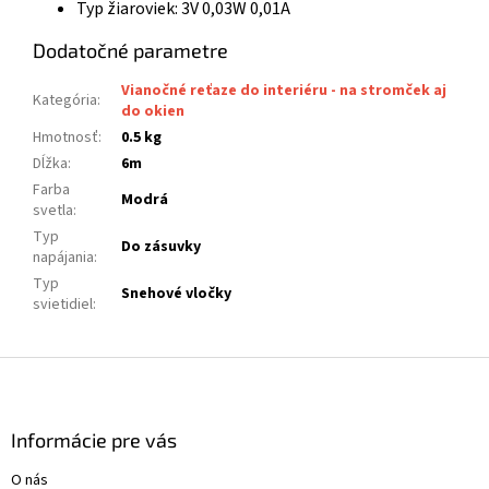
Typ žiaroviek: 3V 0,03W 0,01A
Dodatočné parametre
Vianočné reťaze do interiéru - na stromček aj
Kategória
:
do okien
Hmotnosť
:
0.5 kg
Dĺžka
:
6m
Farba
Modrá
svetla
:
Typ
Do zásuvky
napájania
:
Typ
Snehové vločky
svietidiel
:
Z
á
p
ä
Informácie pre vás
t
O nás
i