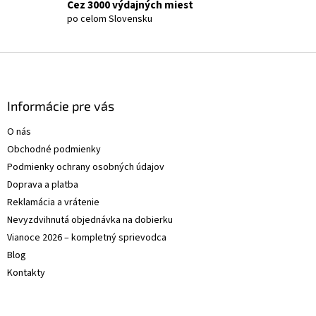
Cez 3000 výdajných miest
po celom Slovensku
Z
á
p
ä
Informácie pre vás
t
O nás
i
Obchodné podmienky
e
Podmienky ochrany osobných údajov
Doprava a platba
Reklamácia a vrátenie
Nevyzdvihnutá objednávka na dobierku
Vianoce 2026 – kompletný sprievodca
Blog
Kontakty