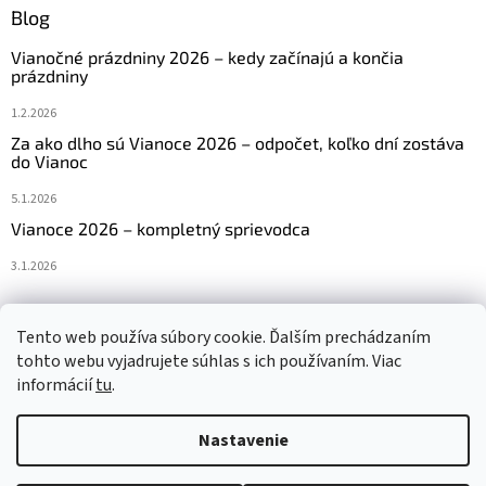
Blog
Vianočné prázdniny 2026 – kedy začínajú a končia
prázdniny
1.2.2026
Za ako dlho sú Vianoce 2026 – odpočet, koľko dní zostáva
do Vianoc
5.1.2026
Vianoce 2026 – kompletný sprievodca
3.1.2026
Tento web používa súbory cookie. Ďalším prechádzaním
Navštívte aj náš český e-shop www.vanocniretezy.cz
tohto webu vyjadrujete súhlas s ich používaním. Viac
informácií
tu
.
Nastavenie
Vytvoril Shoptet