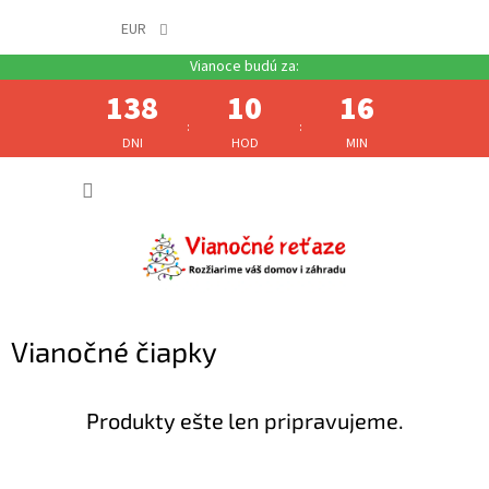
EUR
138
10
16
:
:
DNI
HOD
MIN
Prejsť
NÁKUP
na
obsah
KOŠÍK
Vianočné čiapky
Produkty ešte len pripravujeme.