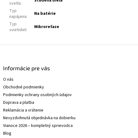
Studená biela
svetla
:
Typ
Na batérie
napájania
:
Typ
Mikroreťaze
svietidiel
:
Z
á
p
ä
Informácie pre vás
t
O nás
i
Obchodné podmienky
e
Podmienky ochrany osobných údajov
Doprava a platba
Reklamácia a vrátenie
Nevyzdvihnutá objednávka na dobierku
Vianoce 2026 – kompletný sprievodca
Blog