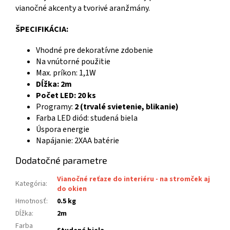
vianočné akcenty a tvorivé aranžmány.
ŠPECIFIKÁCIA:
Vhodné pre dekoratívne zdobenie
Na vnútorné použitie
Max. príkon: 1,1W
Dĺžka: 2m
Počet LED: 20 ks
Programy:
2 (trvalé svietenie, blikanie)
Farba LED diód: studená biela
Úspora energie
Napájanie: 2XAA batérie
Dodatočné parametre
Vianočné reťaze do interiéru - na stromček aj
Kategória
:
do okien
Hmotnosť
:
0.5 kg
Dĺžka
:
2m
Farba