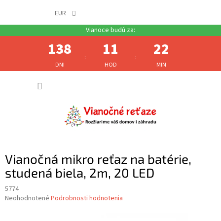
EUR
138
11
22
:
:
DNI
HOD
MIN
Prejsť
NÁKUP
na
obsah
KOŠÍK
Vianočná mikro reťaz na batérie,
studená biela, 2m, 20 LED
5774
Priemerné
Neohodnotené
Podrobnosti hodnotenia
hodnotenie
produktu