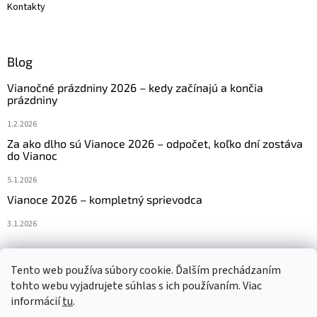
Kontakty
Blog
Vianočné prázdniny 2026 – kedy začínajú a končia
prázdniny
1.2.2026
Za ako dlho sú Vianoce 2026 – odpočet, koľko dní zostáva
do Vianoc
5.1.2026
Vianoce 2026 – kompletný sprievodca
3.1.2026
Tento web používa súbory cookie. Ďalším prechádzaním
Navštívte aj náš český e-shop www.vanocniretezy.cz
tohto webu vyjadrujete súhlas s ich používaním. Viac
informácií
tu
.