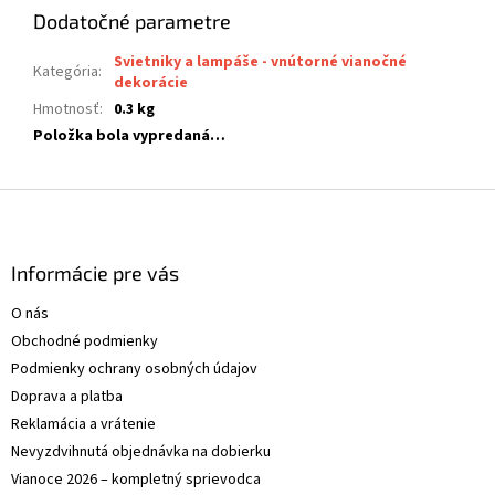
Dodatočné parametre
Svietniky a lampáše - vnútorné vianočné
Kategória
:
dekorácie
Hmotnosť
:
0.3 kg
Položka bola vypredaná…
Z
á
p
ä
Informácie pre vás
t
O nás
i
Obchodné podmienky
e
Podmienky ochrany osobných údajov
Doprava a platba
Reklamácia a vrátenie
Nevyzdvihnutá objednávka na dobierku
Vianoce 2026 – kompletný sprievodca