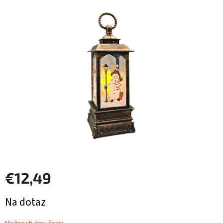
je
0,0
z
5
hviezdičiek.
€12,49
Jednotková
Na dotaz
cena: