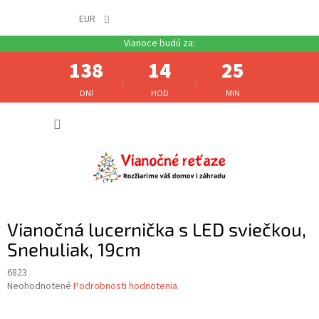
EUR
138
14
25
:
:
DNI
HOD
MIN
Prejsť
NÁKUP
na
obsah
KOŠÍK
Vianočná lucernička s LED sviečkou,
Snehuliak, 19cm
6823
Priemerné
Neohodnotené
Podrobnosti hodnotenia
hodnotenie
produktu