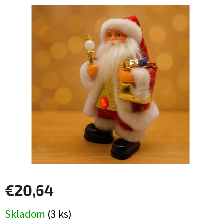
hodnotenie
produktu
je
0,0
z
5
hviezdičiek.
€20,64
Jednotková
Skladom
(3 ks)
cena: