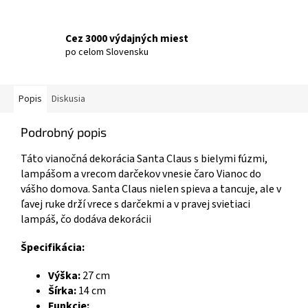
Cez 3000 výdajných miest
po celom Slovensku
Popis
Diskusia
Podrobný popis
Táto vianočná dekorácia Santa Claus s bielymi fúzmi,
lampášom a vrecom darčekov vnesie čaro Vianoc do
vášho domova. Santa Claus nielen spieva a tancuje, ale v
ľavej ruke drží vrece s darčekmi a v pravej svietiaci
lampáš, čo dodáva dekorácii
Špecifikácia:
Výška:
27 cm
Šírka:
14 cm
Funkcie: