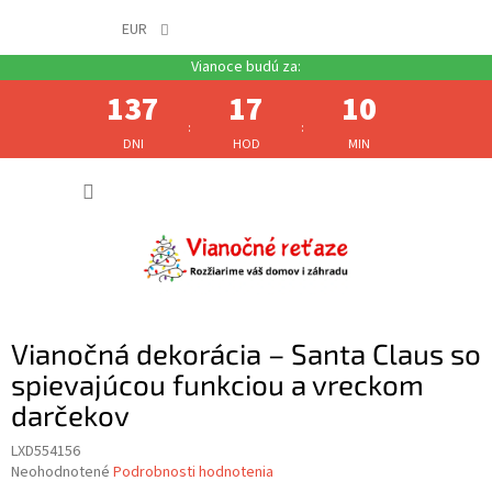
EUR
137
17
10
:
:
DNI
HOD
MIN
Prejsť
NÁKUP
na
obsah
KOŠÍK
Vianočná dekorácia – Santa Claus so
spievajúcou funkciou a vreckom
darčekov
LXD554156
Priemerné
Neohodnotené
Podrobnosti hodnotenia