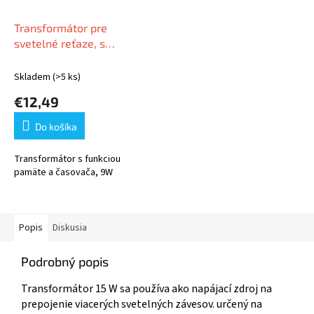
Transformátor pre
svetelné reťaze, s
pamäťou a časovačom,
9W
Skladem
(>5 ks)
€12,49
Do košíka
Transformátor s funkciou
pamäte a časovača, 9W
Popis
Diskusia
Podrobný popis
Transformátor 15 W sa používa ako napájací zdroj na
prepojenie viacerých svetelných závesov. určený na