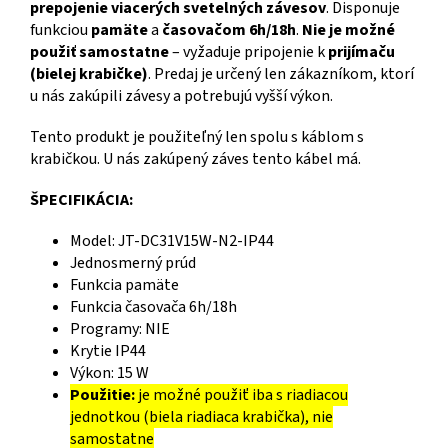
prepojenie viacerých svetelných závesov
. Disponuje
funkciou
pamäte
a
časovačom 6h/18h
.
Nie je možné
použiť samostatne
– vyžaduje pripojenie k
prijímaču
(bielej krabičke)
. Predaj je určený len zákazníkom, ktorí
u nás zakúpili závesy a potrebujú vyšší výkon.
Tento produkt je použiteľný len spolu s káblom s
krabičkou. U nás zakúpený záves tento kábel má.
ŠPECIFIKÁCIA:
Model: JT-DC31V15W-N2-IP44
Jednosmerný prúd
Funkcia pamäte
Funkcia časovača 6h/18h
Programy: NIE
Krytie IP44
Výkon: 15 W
Použitie:
je možné použiť iba s riadiacou
jednotkou (biela riadiaca krabička), nie
samostatne