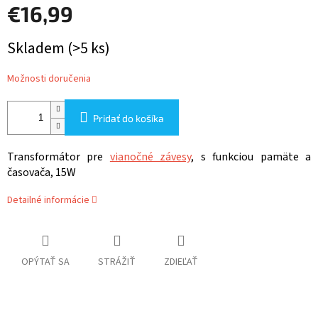
€16,99
Jednotková
Skladem
(>5 ks)
cena:
Možnosti doručenia
Pridať do košíka
Transformátor pre
vianočné závesy
, s funkciou pamäte a
časovača, 15W
Detailné informácie
OPÝTAŤ SA
STRÁŽIŤ
ZDIEĽAŤ