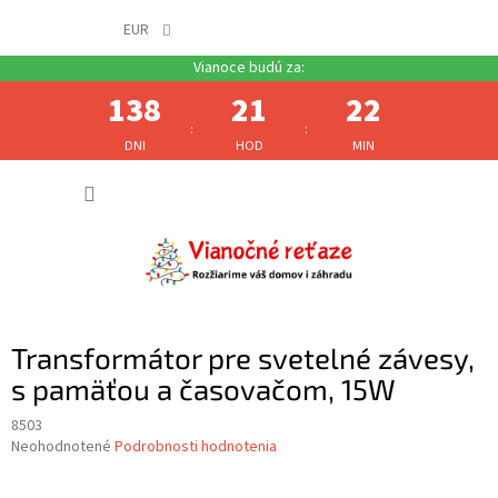
EUR
138
21
22
:
:
DNI
HOD
MIN
Prejsť
NÁKUP
na
obsah
KOŠÍK
Transformátor pre svetelné závesy,
s pamäťou a časovačom, 15W
8503
Priemerné
Neohodnotené
Podrobnosti hodnotenia
hodnotenie
produktu