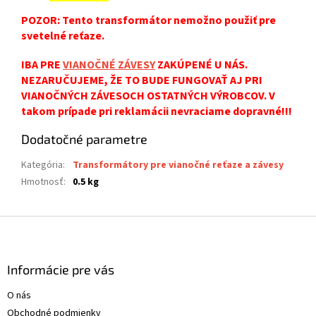
POZOR: Tento transformátor nemožno použiť pre
svetelné reťaze.
IBA PRE
VIANOČNÉ ZÁVESY
ZAKÚPENÉ U NÁS.
NEZARUČUJEME, ŽE TO BUDE FUNGOVAŤ AJ PRI
VIANOČNÝCH ZÁVESOCH OSTATNÝCH VÝROBCOV. V
takom prípade pri reklamácii nevraciame dopravné!!!
Dodatočné parametre
Kategória
:
Transformátory pre vianočné reťaze a závesy
Hmotnosť
:
0.5 kg
Z
á
p
ä
Informácie pre vás
t
O nás
i
Obchodné podmienky
e