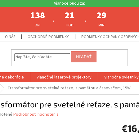
138
21
29
:
:
DNI
HOD
MIN
O NÁS
OBCHODNÉ PODMIENKY
PODMIENKY OCHRANY OSOBNÝC
HĽADAŤ
né dekorácie
Vianočné laserové projektory
Vianočné svietniky
Transformátor pre svetelné reťaze, s pamäťou a časovačom, 15W
nsformátor pre svetelné reťaze, s pa
né
notené
Podrobnosti hodnotenia
nie
€16
u
Jednotk