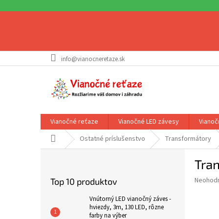
Prejsť
info@vianocneretaze.sk
na
obsah
Vianočné reťaze
Vianočné LED závesy
Vianoč
Domov
Ostatné príslušenstvo
Transformátory
B
Tra
o
č
Priemer
Neohod
Top 10 produktov
n
hodnote
ý
produkt
Vnútorný LED vianočný záves -
p
hviezdy, 3m, 130 LED, rôzne
je
farby na výber
0,0
a