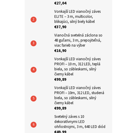
€27,04
z
n
5
Vonkajší LED vianočný záves
e
hviezdič
ELITE – 3 m, multicolor,
l
blikajúci, silný biely kábel
€37,90
Vianočná svetelná záclona so
48 guľami, 3 m, prepojiteľná,
viac farieb na výber
€16,90
Vonkajší LED vianočný záves
PROFI – 10 m, 312 LED, teplá
biela, so zábleskami, silný
čierny kábel
€99,89
Vonkajší LED vianočný záves
PROFI – 10m, 312 LED, studená
biela, so zábleskami, silný
čierny kábel
€99,89
Svetelný záves s 10
dekoratívnymi LED
ohňostrojmi, 3 m, 640 LED diód
€49,99