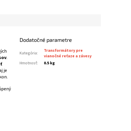
Dodatočné parametre
Transformátory pre
rých
Kategória
:
vianočné reťaze a závesy
sov
.
Hmotnosť
:
0.5 kg
ť
aj je
kon.
kúpený