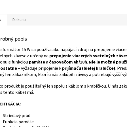
s
Diskusia
robný popis
sformátor 15 W sa používa ako napájací zdroj na prepojenie viace
elných závesov. určený na
prepojenie viacerých svetelných záve
onuje funkciou
pamäte
a
časovačom 6h/18h
.
Nie je možné použi
ostatne
– vyžaduje pripojenie k
prijímaču (bielej krabičke)
. Pred
ný len zákazníkom, ktorí u nás zakúpili závesy a potrebujú vyšší vý
o produkt je použiteľný len spolu s káblom s krabičkou. U nás za
s tento kábel má.
CIFIKÁCIA:
Striedavý prúd
Funkcia pamäte