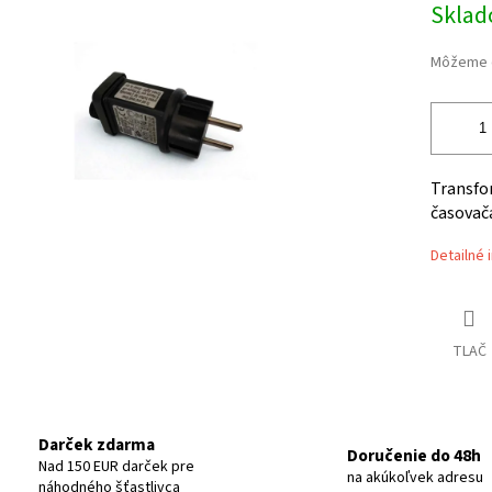
Skla
cena:
iek.
Môžeme d
Transf
časovač
Detailné 
TLAČ
Darček zdarma
Doručenie do 48h
Nad 150 EUR darček pre
na akúkoľvek adresu
náhodného šťastlivca