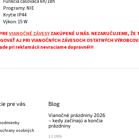
Funkcia časovača 6h/18h
Programy: NIE
Krytie IP44
Výkon: 15 W
 PRE
VIANOČNÉ ZÁVESY
ZAKÚPENÉ U NÁS. NEZARUČUJEME, ŽE 
GOVAŤ AJ PRI VIANOČNÝCH ZÁVESOCH OSTATNÝCH VÝROBCOV.
ade pri reklamácii nevraciame dopravné!!!
ie pre vás
Blog
Vianočné prázdniny 2026
– kedy začínajú a končia
podmienky
prázdniny
ochrany osobných
1.2.2026