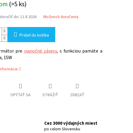
dom
(>5 ks)
oručiť do:
11.8.2026
Možnosti doručenia
Pridať do košíka
ormátor pre
vianočné závesy
, s funkciou pamäte a
a, 15W
informácie
OPÝTAŤ SA
STRÁŽIŤ
ZDIEĽAŤ
Cez 3000 výdajných miest
po celom Slovensku