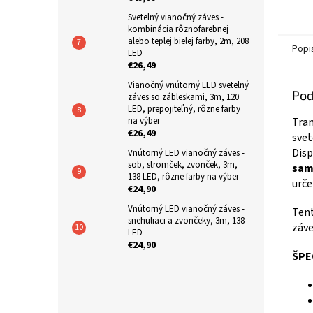
Svetelný vianočný záves -
kombinácia rôznofarebnej
alebo teplej bielej farby, 2m, 208
Popi
LED
€26,49
Vianočný vnútorný LED svetelný
Pod
záves so zábleskami, 3m, 120
LED, prepojiteľný, rôzne farby
na výber
Tran
€26,49
svet
Disp
Vnútorný LED vianočný záves -
sob, stromček, zvonček, 3m,
sam
138 LED, rôzne farby na výber
urče
€24,90
Vnútorný LED vianočný záves -
Tent
snehuliaci a zvončeky, 3m, 138
záve
LED
€24,90
ŠPE