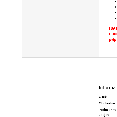
IBA
FUN
príp
Z
á
p
ä
t
Informác
i
e
O nás
Obchodné 
Podmienky 
údajov