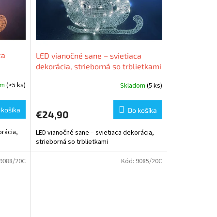
ca
LED vianočné sane – svietiaca
dekorácia, strieborná so trblietkami
om
(>5 ks)
Skladom
(5 ks)
 košíka
Do košíka
€24,90
orácia,
LED vianočné sane – svietiaca dekorácia,
strieborná so trblietkami
9088/20C
Kód:
9085/20C