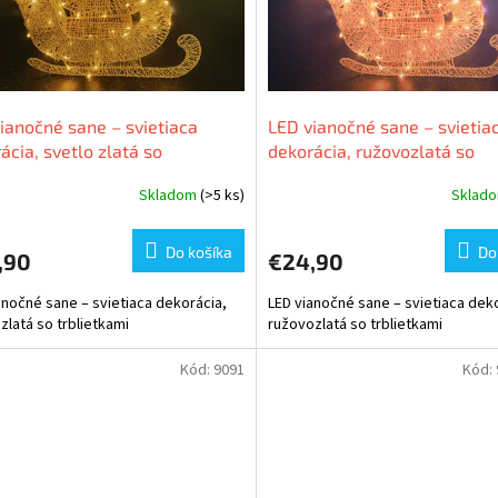
ianočné sane – svietiaca
LED vianočné sane – svietia
ácia, svetlo zlatá so
dekorácia, ružovozlatá so
etkami
trblietkami
Skladom
(>5 ks)
Sklad
Do košíka
Do
,90
€24,90
anočné sane – svietiaca dekorácia,
LED vianočné sane – svietiaca dek
 zlatá so trblietkami
ružovozlatá so trblietkami
Kód:
9091
Kód: