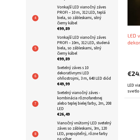
p
o
Vonkajší LED vianočný záves
r
d
PROFI – 10 m, 312 LED, teplá
o
u
biela, so zábleskami, silný
d
k
čierny kábel
€99,89
u
t
LED v
k
o
Vonkajší LED vianočný záves
dekor
t
PROFI – 10m, 312 LED, studená
v
biela, so zábleskami, silný
trbli
o
čierny kábel
v
€99,89
Svetelný záves s 10
€24
dekoratívnymi LED
ohňostrojmi, 3 m, 640 LED diód
€49,99
LED vi
svetlo
Svetelný vianočný záves -
kombinácia rôznofarebnej
alebo teplej bielej farby, 2m, 208
LED
€26,49
Vianočný vnútorný LED svetelný
záves so zábleskami, 3m, 120
LED, prepojiteľný, rôzne farby
na výber