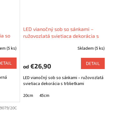
LED vianočný sob so sánkami –
ia so
ružovozlatá svietiaca dekorácia s
trblietkami
dem
(5 ks)
Skladem
(5 ks)
DETAIL
DETAIL
€26,90
od
orná
LED vianočný sob so sánkami – ružovozlatá
svietiaca dekorácia s trblietkami
20cm
45cm
9079/20C