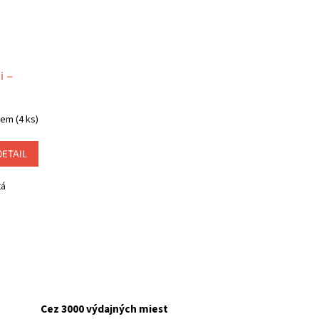
i –
dem
(4 ks)
DETAIL
tá
Cez 3000 výdajných miest