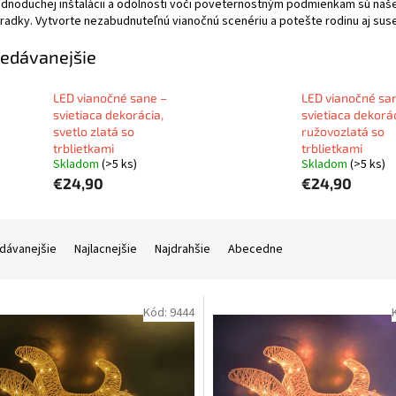
dnoduchej inštalácii a odolnosti voči poveternostným podmienkam sú naše 
radky. Vytvorte nezabudnuteľnú vianočnú scenériu a potešte rodinu aj sus
edávanejšie
LED vianočné sane –
LED vianočné sa
svietiaca dekorácia,
svietiaca dekorác
svetlo zlatá so
ružovozlatá so
trblietkami
trblietkami
Skladom
(>5 ks)
Skladom
(>5 ks)
€24,90
€24,90
dávanejšie
Najlacnejšie
Najdrahšie
Abecedne
Kód:
9444