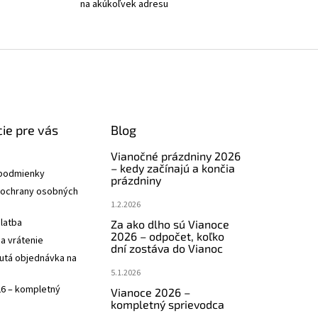
na akúkoľvek adresu
a
c
i
e
p
r
v
k
y
ie pre vás
Blog
v
ý
Vianočné prázdniny 2026
p
– kedy začínajú a končia
i
podmienky
prázdniny
s
ochrany osobných
u
1.2.2026
latba
Za ako dlho sú Vianoce
2026 – odpočet, koľko
a vrátenie
dní zostáva do Vianoc
utá objednávka na
5.1.2026
26 – kompletný
Vianoce 2026 –
kompletný sprievodca