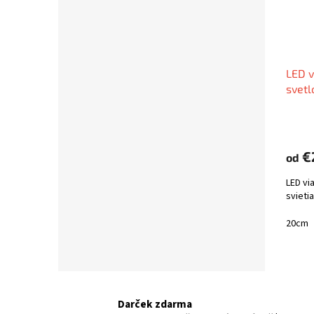
LED v
svetl
trbli
€
od
LED vi
svieti
20cm
Darček zdarma