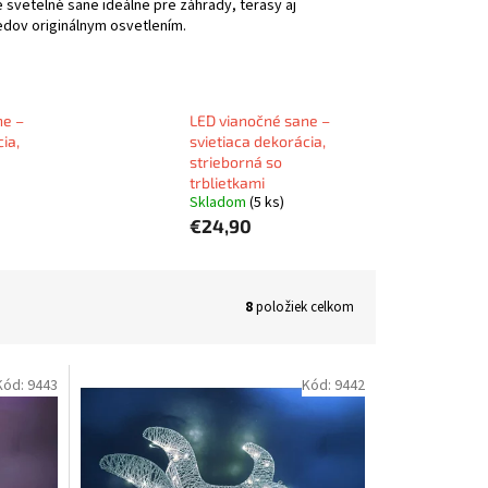
svetelné sane ideálne pre záhrady, terasy aj
edov originálnym osvetlením.
ne –
LED vianočné sane –
ia,
svietiaca dekorácia,
strieborná so
trblietkami
Skladom
(5 ks)
€24,90
8
položiek celkom
Kód:
9443
Kód:
9442