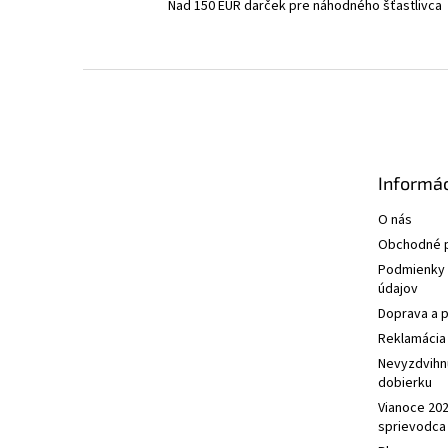
Nad 150 EUR darček pre náhodného šťastlivca
Z
á
p
ä
t
Informác
i
e
O nás
Obchodné 
Podmienky 
údajov
Doprava a p
Reklamácia 
Nevyzdvihn
dobierku
Vianoce 20
sprievodca