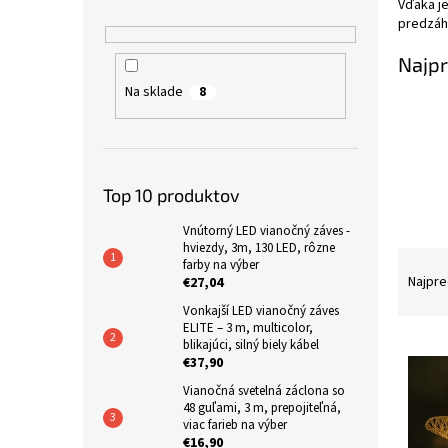
Vďaka je
n
predzáh
e
Najpr
l
Na sklade
8
Top 10 produktov
Vnútorný LED vianočný záves -
hviezdy, 3m, 130 LED, rôzne
R
farby na výber
a
Najpre
€27,04
d
Vonkajší LED vianočný záves
e
ELITE – 3 m, multicolor,
V
n
blikajúci, silný biely kábel
€37,90
ý
i
p
e
Vianočná svetelná záclona so
48 guľami, 3 m, prepojiteľná,
i
p
viac farieb na výber
s
r
€16,90