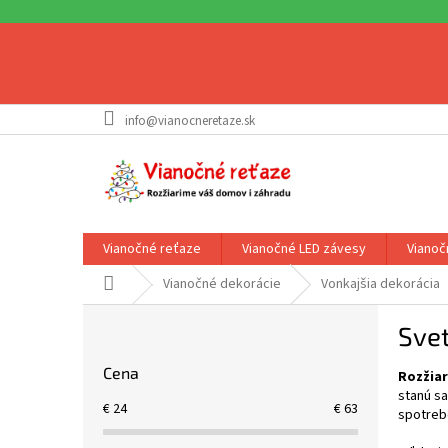
Prejsť
info@vianocneretaze.sk
na
obsah
Vianočné reťaze
Vianočné LED závesy
Vianoč
Domov
Vianočné dekorácie
Vonkajšia dekorácia
B
Svet
o
č
Cena
Rozžiar
n
stanú sa
ý
€
24
€
63
spotreb
p
a