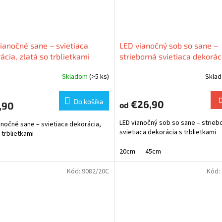
ianočné sane – svietiaca
LED vianočný sob so sane –
ácia, zlatá so trblietkami
strieborná svietiaca dekorác
studeným bielym svetlom a
Skladom
(>5 ks)
Skla
trblietkami
Do košíka
€26,90
,90
od
LED vianočný sob so sane – strieb
anočné sane – svietiaca dekorácia,
svietiaca dekorácia s trblietkami
 trblietkami
20cm
45cm
Kód:
9082/20C
Kód: