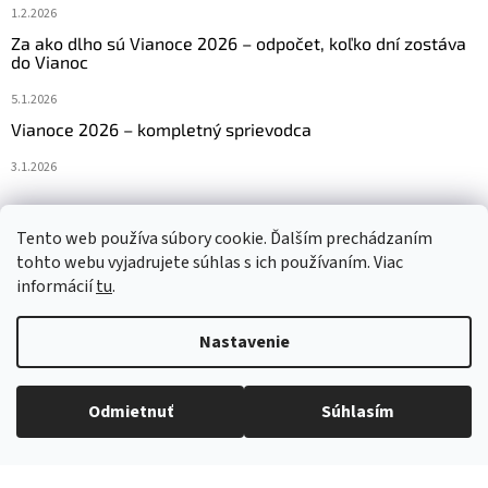
1.2.2026
Za ako dlho sú Vianoce 2026 – odpočet, koľko dní zostáva
do Vianoc
5.1.2026
Vianoce 2026 – kompletný sprievodca
3.1.2026
Tento web používa súbory cookie. Ďalším prechádzaním
Navštívte aj náš český e-shop www.vanocniretezy.cz
tohto webu vyjadrujete súhlas s ich používaním. Viac
informácií
tu
.
Nastavenie
Vytvoril Shoptet
Odmietnuť
Súhlasím
Copyright 2026
Vianocneretaze.sk
. Všetky práva vyhradené.