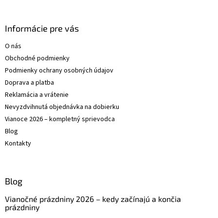
á
p
ä
Informácie pre vás
t
O nás
i
Obchodné podmienky
e
Podmienky ochrany osobných údajov
Doprava a platba
Reklamácia a vrátenie
Nevyzdvihnutá objednávka na dobierku
Vianoce 2026 – kompletný sprievodca
Blog
Kontakty
Blog
Vianočné prázdniny 2026 – kedy začínajú a končia
prázdniny