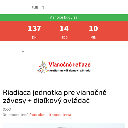
EUR
137
14
10
:
:
DNI
HOD
MIN
Prejsť
NÁKUP
na
obsah
KOŠÍK
Riadiaca jednotka pre vianočné
závesy + diaľkový ovládač
9553
Priemerné
Neohodnotené
Podrobnosti hodnotenia
hodnotenie
produktu