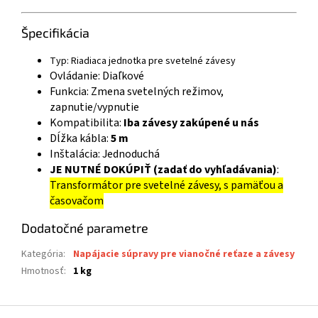
Špecifikácia
Typ: Riadiaca jednotka pre svetelné závesy
Ovládanie: Diaľkové
Funkcia: Zmena svetelných režimov,
zapnutie/vypnutie
Kompatibilita:
Iba závesy zakúpené u nás
Dĺžka kábla:
5 m
Inštalácia: Jednoduchá
JE NUTNÉ DOKÚPIŤ (zadať do vyhľadávania)
:
Transformátor pre svetelné závesy, s pamäťou a
časovačom
Dodatočné parametre
Kategória
:
Napájacie súpravy pre vianočné reťaze a závesy
Hmotnosť
:
1 kg
Z