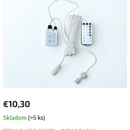
je
0,0
z
5
hviezdičiek.
€10,30
Jednotková
Skladom
(>5 ks)
cena: