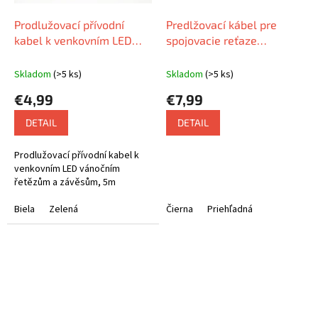
Prodlužovací přívodní
Predlžovací kábel pre
kabel k venkovním LED
spojovacie reťaze
vánočním řetězům a
Standard, 10 m
závěsům, 5m
Skladom
(>5 ks)
Skladom
(>5 ks)
€4,99
€7,99
DETAIL
DETAIL
Prodlužovací přívodní kabel k
venkovním LED vánočním
řetězům a závěsům, 5m
Biela
Zelená
Čierna
Priehľadná