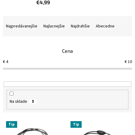
€4,99
R
a
Najpredávanejšie
Najlacnejšie
Najdrahšie
Abecedne
d
e
n
Cena
i
e
€
4
€
10
p
r
o
d
u
k
Na sklade
5
t
o
v
V
Tip
Tip
ý
p