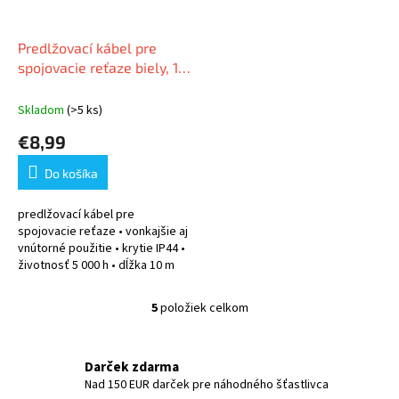
Predlžovací kábel pre
spojovacie reťaze biely, 10
m, vonkajšie aj vnútorné
Skladom
(>5 ks)
€8,99
Do košíka
predlžovací kábel pre
spojovacie reťaze • vonkajšie aj
vnútorné použitie • krytie IP44 •
životnosť 5 000 h • dĺžka 10 m
5
položiek celkom
O
v
l
á
Darček zdarma
d
Nad 150 EUR darček pre náhodného šťastlivca