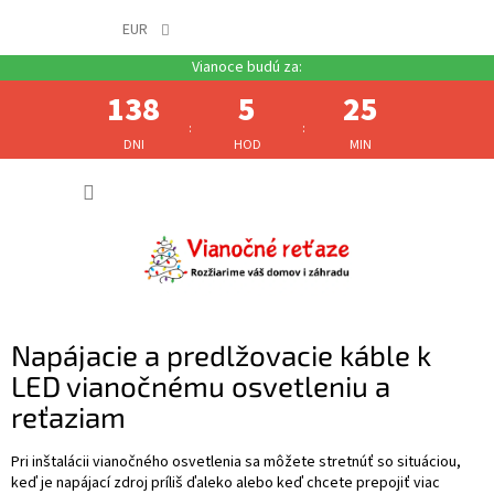
EUR
138
5
25
:
:
DNI
HOD
MIN
Prejsť
NÁKUP
na
obsah
KOŠÍK
Napájacie a predlžovacie káble k
LED vianočnému osvetleniu a
reťaziam
Pri inštalácii vianočného osvetlenia sa môžete stretnúť so situáciou,
keď je napájací zdroj príliš ďaleko alebo keď chcete prepojiť viac