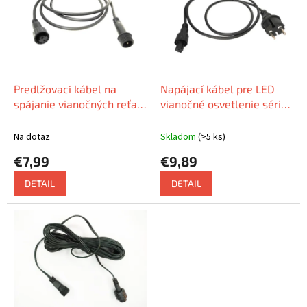
i
s
p
r
o
d
Predlžovací kábel na
Napájací kábel pre LED
u
spájanie vianočných reťazí
vianočné osvetlenie série
k
a dekorácií radu PROFI, 2m
PROFI, 1,5m
t
Na dotaz
Skladom
(>5 ks)
o
€7,99
€9,89
v
DETAIL
DETAIL