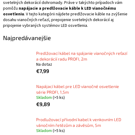
svetelných dekorácií dohromady. Práve v takýchto prípadoch vám
pomôžu
napájacie a predlžovacie káble k LED vianočnému
osvetleniu
. V tejto kategórii nájdete predlžovacie káble na zvýšenie
dosahu vianočných reťazí, prepojenie svetelných dekorácií aj
pripojenie vybraných systémov LED osvetlenia.
Najpredávanejšie
Predlžovací kábel na spájanie vianočných reťazí
a dekorácií radu PROFI, 2m
Na dotaz
€7,99
Napájací kábel pre LED vianočné osvetlenie
série PROFI, 1,5m
Skladom
(>5 ks)
€9,89
Prodlužovací přívodní kabel k venkovním LED
vánočním řetězům a závěsům, 5m
Skladom
(>5 ks)