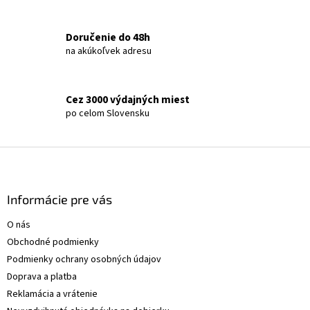
a
c
i
Doručenie do 48h
e
na akúkoľvek adresu
p
r
v
k
Cez 3000 výdajných miest
y
po celom Slovensku
v
ý
p
Z
i
á
s
p
u
ä
Informácie pre vás
t
O nás
i
Obchodné podmienky
e
Podmienky ochrany osobných údajov
Doprava a platba
Reklamácia a vrátenie