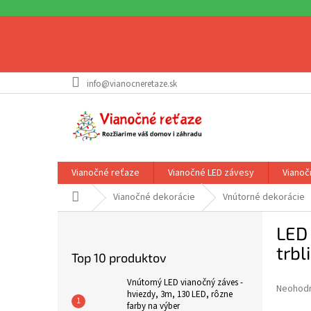
Prejsť
info@vianocneretaze.sk
na
obsah
Vianočné reťaze
Vianočné LED závesy
Vianoč
Domov
Vianočné dekorácie
Vnútorné dekorácie
B
LED 
o
č
trbl
Top 10 produktov
n
ý
Vnútorný LED vianočný záves -
Priemer
Neohod
p
hviezdy, 3m, 130 LED, rôzne
hodnote
farby na výber
a