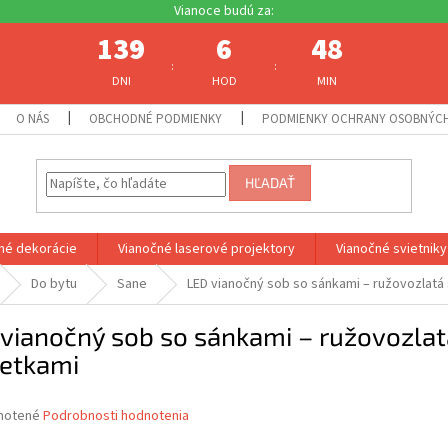
139
6
48
:
:
DNI
HOD
MIN
O NÁS
OBCHODNÉ PODMIENKY
PODMIENKY OCHRANY OSOBNÝC
HĽADAŤ
né dekorácie
Vianočné laserové projektory
Vianočné svietniky
Do bytu
Sane
LED vianočný sob so sánkami – ružovozlatá s
vianočný sob so sánkami – ružovozlatá
ietkami
né
notené
Podrobnosti hodnotenia
nie