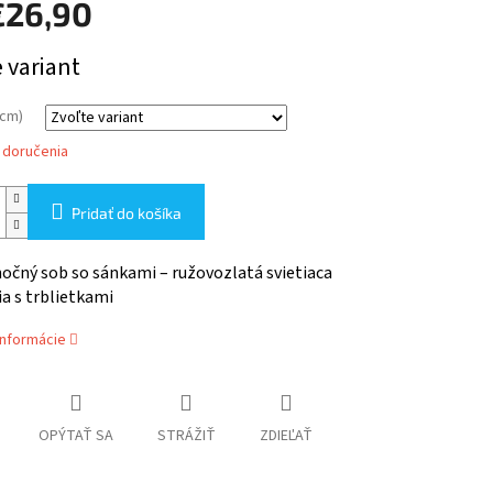
€26,90
ová
 variant
(cm)
 doručenia
Pridať do košíka
očný sob so sánkami – ružovozlatá svietiaca
a s trblietkami
informácie
OPÝTAŤ SA
STRÁŽIŤ
ZDIEĽAŤ