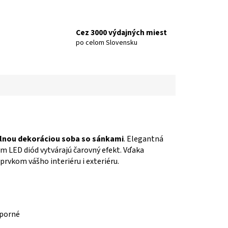
Cez 3000 výdajných miest
po celom Slovensku
lnou dekoráciou soba so sánkami
. Elegantná
om LED diód vytvárajú čarovný efekt. Vďaka
rvkom vášho interiéru i exteriéru.
sporné