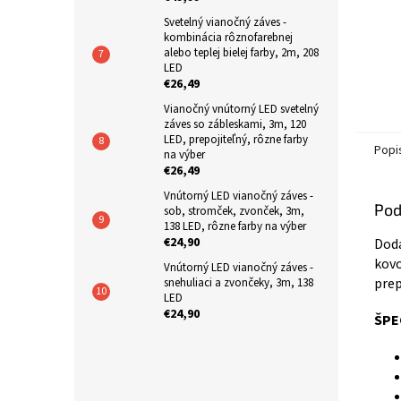
Svetelný vianočný záves -
kombinácia rôznofarebnej
alebo teplej bielej farby, 2m, 208
LED
€26,49
Vianočný vnútorný LED svetelný
záves so zábleskami, 3m, 120
LED, prepojiteľný, rôzne farby
Popi
na výber
€26,49
Vnútorný LED vianočný záves -
Pod
sob, stromček, zvonček, 3m,
138 LED, rôzne farby na výber
€24,90
Doda
kovo
Vnútorný LED vianočný záves -
prep
snehuliaci a zvončeky, 3m, 138
LED
€24,90
ŠPE