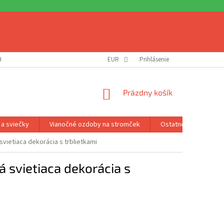
H ÚDAJOV
DOPRAVA A PLATBA
EUR
REKLAMÁCIA A VRÁTENIE
Prihlásenie
NEVY
NÁKUPNÝ
Prázdny košík
KOŠÍK
 a sviečky
Vianočné ozdoby na stromček
Ostatné príslušenst
vietiaca dekorácia s trblietkami
 svietiaca dekorácia s