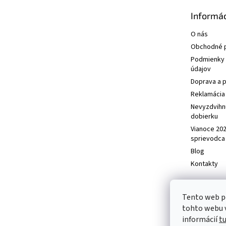
t
Informác
i
e
O nás
Obchodné 
Podmienky 
údajov
Doprava a p
Reklamácia 
Nevyzdvihn
dobierku
Vianoce 20
sprievodca
Blog
Kontakty
Tento web p
tohto webu v
informácií
t