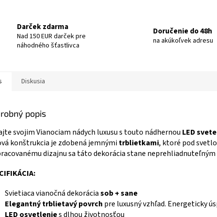
Darček zdarma
Doručenie do 48h
Nad 150 EUR darček pre
na akúkoľvek adresu
náhodného šťastlivca
s
Diskusia
robný popis
jte svojim Vianociam nádych luxusu s touto nádhernou
LED svete
vá konštrukcia je zdobená jemnými
trblietkami
, ktoré pod svetl
racovanému dizajnu sa táto dekorácia stane neprehliadnuteľným p
CIFIKÁCIA:
Svietiaca vianočná dekorácia
sob + sane
Elegantný trblietavý povrch
pre luxusný vzhľad. Energeticky ú
LED osvetlenie
s dlhou životnosťou