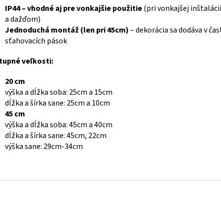
IP44 – vhodné aj pre vonkajšie použitie
(pri vonkajšej inštaláci
a dažďom)
Jednoduchá montáž (len pri 45cm)
– dekorácia sa dodáva v ča
sťahovacích pások
tupné veľkosti:
20 cm
výška a dĺžka soba: 25cm a 15cm
dĺžka a šírka sane: 25cm a 10cm
45 cm
výška a dĺžka soba: 45cm a 40cm
dĺžka a šírka sane: 45cm, 22cm
výška sane: 29cm-34cm