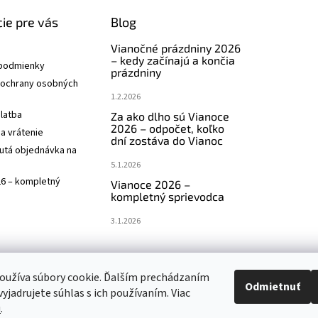
ie pre vás
Blog
Vianočné prázdniny 2026
– kedy začínajú a končia
podmienky
prázdniny
ochrany osobných
1.2.2026
latba
Za ako dlho sú Vianoce
2026 – odpočet, koľko
a vrátenie
dní zostáva do Vianoc
utá objednávka na
5.1.2026
26 – kompletný
Vianoce 2026 –
kompletný sprievodca
3.1.2026
oužíva súbory cookie. Ďalším prechádzaním
Navštívte aj náš český e-shop www.vanocniretezy.cz
Odmietnuť
yjadrujete súhlas s ich používaním. Viac
u
.