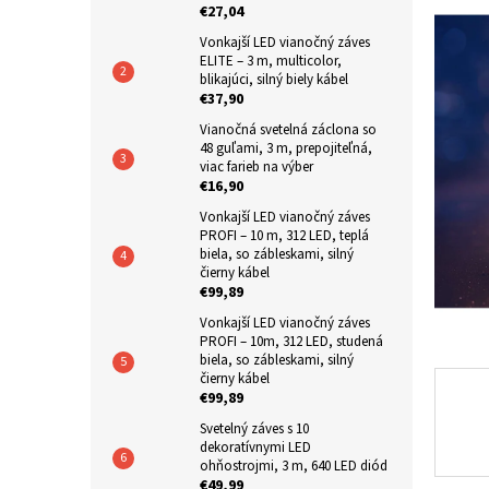
produkt
€27,04
n
je
Vonkajší LED vianočný záves
e
0,0
ELITE – 3 m, multicolor,
z
l
blikajúci, silný biely kábel
5
€37,90
hviezdič
Vianočná svetelná záclona so
48 guľami, 3 m, prepojiteľná,
viac farieb na výber
€16,90
Vonkajší LED vianočný záves
PROFI – 10 m, 312 LED, teplá
biela, so zábleskami, silný
čierny kábel
€99,89
Vonkajší LED vianočný záves
PROFI – 10m, 312 LED, studená
biela, so zábleskami, silný
čierny kábel
€99,89
Svetelný záves s 10
dekoratívnymi LED
ohňostrojmi, 3 m, 640 LED diód
€49,99