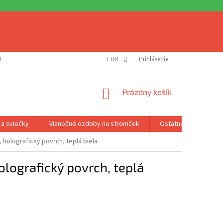
H ÚDAJOV
DOPRAVA A PLATBA
EUR
REKLAMÁCIA A VRÁTENIE
Prihlásenie
NEVY
NÁKUPNÝ
Prázdny košík
KOŠÍK
 a sviečky
Vianočné ozdoby na stromček
Ostatné príslušenst
 holografický povrch, teplá biela
olografický povrch, teplá