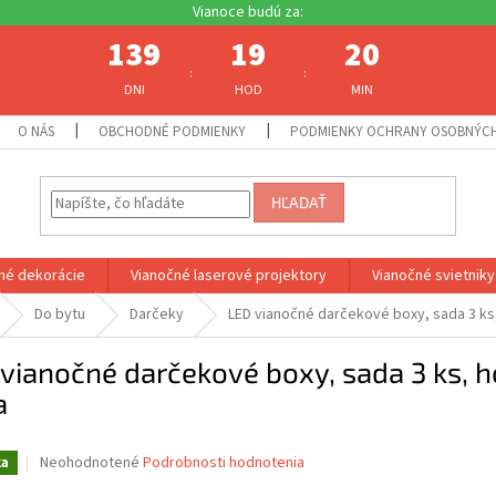
139
19
20
:
:
DNI
HOD
MIN
O NÁS
OBCHODNÉ PODMIENKY
PODMIENKY OCHRANY OSOBNÝC
HĽADAŤ
né dekorácie
Vianočné laserové projektory
Vianočné svietniky
Do bytu
Darčeky
LED vianočné darčekové boxy, sada 3 ks,
vianočné darčekové boxy, sada 3 ks, h
a
Priemerné
Neohodnotené
Podrobnosti hodnotenia
ka
hodnotenie