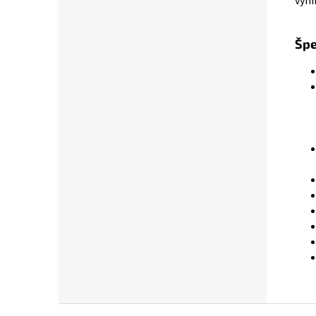
vyni
Špe
Z