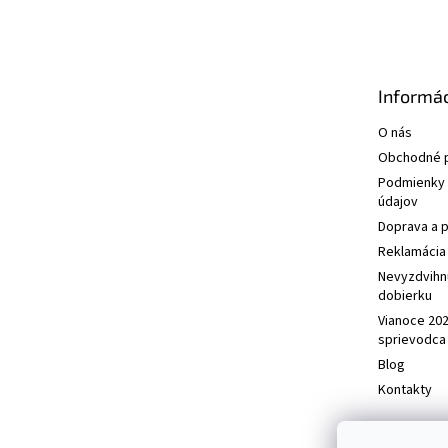
á
p
ä
t
Informác
i
e
O nás
Obchodné 
Podmienky 
údajov
Doprava a p
Reklamácia 
Nevyzdvihn
dobierku
Vianoce 20
sprievodca
Blog
Kontakty