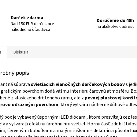
Darček zdarma
Doručenie do 48h
Nad 150 EUR darček pre
na akúkoľvek adresu
náhodného šťastlivca
s
Diskusia
robný popis
gantná súprava
svietiacich vianočných darčekových boxov
s jed
grafickým povrchom dodá vášmu interiéru čarovnú atmosféru. Box
bené z klasického drôteného rámu, ale z
pevnej plastovej konštr
erovo odrazivým povrchom
, ktorý vytvára nádherné dúhové odles
ý box je vybavený úspornými LED diódami, ktoré presvitajú cez le
ly a vytvárajú efektnú farebnú hru svetiel. Hornú časť zdobí štýlo
čím, červenými bobuľkami a malými šiškami – dekorácia pôsobí lux