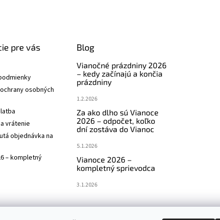
ie pre vás
Blog
Vianočné prázdniny 2026
– kedy začínajú a končia
podmienky
prázdniny
ochrany osobných
1.2.2026
latba
Za ako dlho sú Vianoce
2026 – odpočet, koľko
a vrátenie
dní zostáva do Vianoc
utá objednávka na
5.1.2026
26 – kompletný
Vianoce 2026 –
kompletný sprievodca
3.1.2026