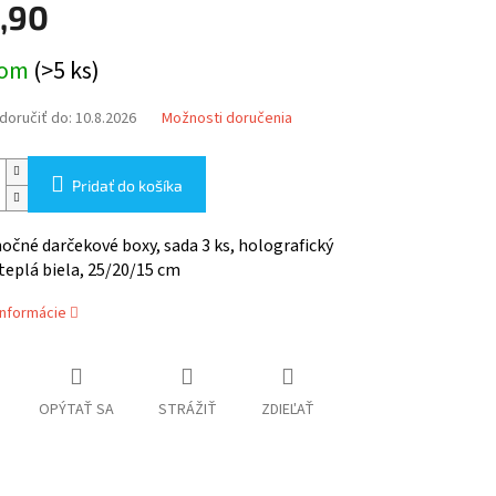
,90
ová
dom
(>5 ks)
oručiť do:
10.8.2026
Možnosti doručenia
Pridať do košíka
očné darčekové boxy, sada 3 ks, holografický
teplá biela, 25/20/15 cm
informácie
OPÝTAŤ SA
STRÁŽIŤ
ZDIEĽAŤ