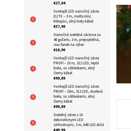
€27,04
n
Vonkajší LED vianočný záves
e
ELITE – 3 m, multicolor,
l
blikajúci, silný biely kábel
€37,90
Vianočná svetelná záclona so
48 guľami, 3 m, prepojiteľná,
viac farieb na výber
€16,90
Vonkajší LED vianočný záves
PROFI – 10 m, 312 LED, teplá
biela, so zábleskami, silný
čierny kábel
€99,89
Vonkajší LED vianočný záves
PROFI – 10m, 312 LED, studená
biela, so zábleskami, silný
čierny kábel
€99,89
Svetelný záves s 10
dekoratívnymi LED
ohňostrojmi, 3 m, 640 LED diód
€49,99