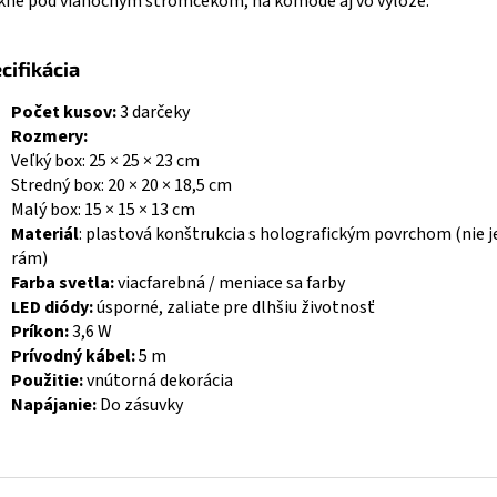
kne pod vianočným stromčekom, na komode aj vo výloze.
cifikácia
Počet kusov:
3 darčeky
Rozmery:
Veľký box: 25 × 25 × 23 cm
Stredný box: 20 × 20 × 18,5 cm
Malý box: 15 × 15 × 13 cm
Materiál
: plastová konštrukcia s holografickým povrchom (nie j
rám)
Farba svetla:
viacfarebná / meniace sa farby
LED diódy:
úsporné, zaliate pre dlhšiu životnosť
Príkon:
3,6 W
Prívodný kábel:
5 m
Použitie:
vnútorná dekorácia
Napájanie:
Do zásuvky