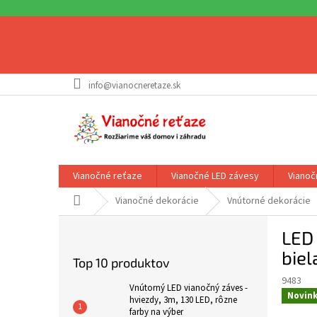
Prejsť
info@vianocneretaze.sk
na
obsah
Vianočné reťaze
Vianočné LED závesy
Vianoč
Domov
Vianočné dekorácie
Vnútorné dekorácie
B
LED 
o
č
biel
Top 10 produktov
n
9483
ý
Vnútorný LED vianočný záves -
Novin
p
hviezdy, 3m, 130 LED, rôzne
farby na výber
a