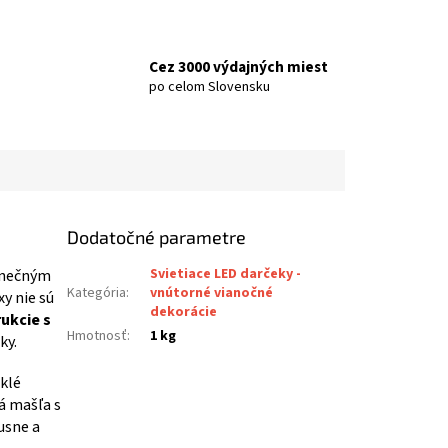
Cez 3000 výdajných miest
po celom Slovensku
Dodatočné parametre
Svietiace LED darčeky -
inečným
Kategória
:
vnútorné vianočné
y nie sú
dekorácie
ukcie s
Hmotnosť
:
1 kg
ky.
sklé
vá mašľa s
usne a