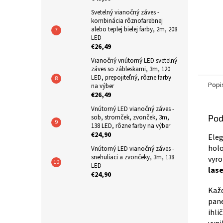
Svetelný vianočný záves -
kombinácia rôznofarebnej
alebo teplej bielej farby, 2m, 208
LED
€26,49
Vianočný vnútorný LED svetelný
záves so zábleskami, 3m, 120
LED, prepojiteľný, rôzne farby
Popi
na výber
€26,49
Vnútorný LED vianočný záves -
Pod
sob, stromček, zvonček, 3m,
138 LED, rôzne farby na výber
€24,90
Ele
holo
Vnútorný LED vianočný záves -
snehuliaci a zvončeky, 3m, 138
vyro
LED
las
€24,90
Každ
pane
ihli