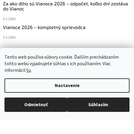
Za ako dlho sú Vianoce 2026 – odpočet, koľko dní zostáva
do Vianoc
5.1.2026
Vianoce 2026 – kompletný sprievodca
3.1.2026
Tento web používa súbory cookie. Ďalším prechádzaním
Navštívte aj náš český e-shop www.vanocniretezy.cz
tohto webu vyjadrujete súhlas s ich používaním. Viac
informácií
tu
.
Nastavenie
Vytvoril Shoptet
Odmietnuť
Súhlasím
Copyright 2026
Vianocneretaze.sk
. Všetky práva vyhradené.