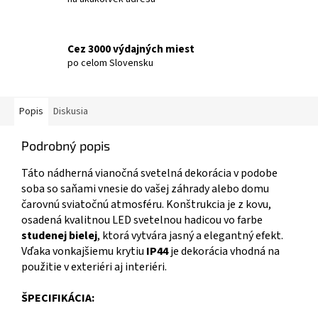
Cez 3000 výdajných miest
po celom Slovensku
Popis
Diskusia
Podrobný popis
Táto nádherná vianočná svetelná dekorácia v podobe
soba so saňami vnesie do vašej záhrady alebo domu
čarovnú sviatočnú atmosféru. Konštrukcia je z kovu,
osadená kvalitnou LED svetelnou hadicou vo farbe
studenej bielej
, ktorá vytvára jasný a elegantný efekt.
Vďaka vonkajšiemu krytiu
IP44
je dekorácia vhodná na
použitie v exteriéri aj interiéri.
ŠPECIFIKÁCIA: