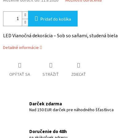
Môžeme doručiť do:
11.8.2026
Možnosti doručenia
Pridať do košíka
LED Vianočná dekorácia – Sob so saňami, studená biela
Detailné informácie
OPÝTAŤ SA
STRÁŽIŤ
ZDIEĽAŤ
Darček zdarma
Nad 150 EUR darček pre náhodného šťastlivca
Doručenie do 48h
na akúkoľvek adresu