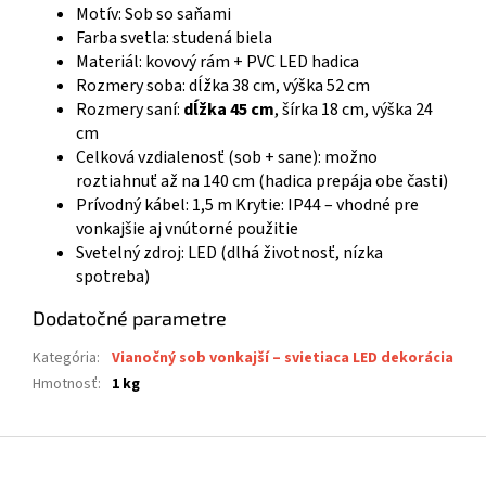
Motív: Sob so saňami
Farba svetla: studená biela
Materiál: kovový rám + PVC LED hadica
Rozmery soba: dĺžka 38 cm, výška 52 cm
Rozmery saní:
dĺžka 45 cm
, šírka 18 cm, výška 24
cm
Celková vzdialenosť (sob + sane): možno
roztiahnuť až na 140 cm (hadica prepája obe časti)
Prívodný kábel: 1,5 m Krytie: IP44 – vhodné pre
vonkajšie aj vnútorné použitie
Svetelný zdroj: LED (dlhá životnosť, nízka
spotreba)
Dodatočné parametre
Kategória
:
Vianočný sob vonkajší – svietiaca LED dekorácia
Hmotnosť
:
1 kg
Z
á