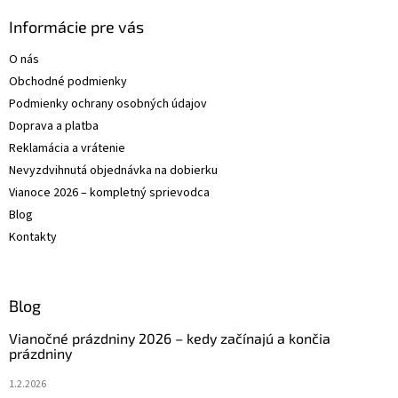
p
ä
Informácie pre vás
t
O nás
i
Obchodné podmienky
e
Podmienky ochrany osobných údajov
Doprava a platba
Reklamácia a vrátenie
Nevyzdvihnutá objednávka na dobierku
Vianoce 2026 – kompletný sprievodca
Blog
Kontakty
Blog
Vianočné prázdniny 2026 – kedy začínajú a končia
prázdniny
1.2.2026