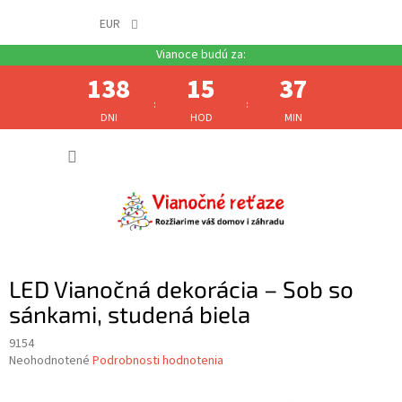
EUR
138
15
37
:
:
DNI
HOD
MIN
Prejsť
NÁKUP
na
obsah
KOŠÍK
LED Vianočná dekorácia – Sob so
sánkami, studená biela
9154
Priemerné
Neohodnotené
Podrobnosti hodnotenia
hodnotenie
produktu