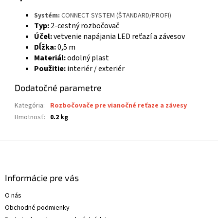
Systém:
CONNECT SYSTEM (ŠTANDARD/PROFI)
Typ:
2-cestný rozbočovač
Účel:
vetvenie napájania LED reťazí a závesov
Dĺžka:
0,5 m
Materiál:
odolný plast
Použitie:
interiér / exteriér
Dodatočné parametre
Kategória
:
Rozbočovače pre vianočné reťaze a závesy
Hmotnosť
:
0.2 kg
Z
á
p
ä
Informácie pre vás
t
O nás
i
Obchodné podmienky
e