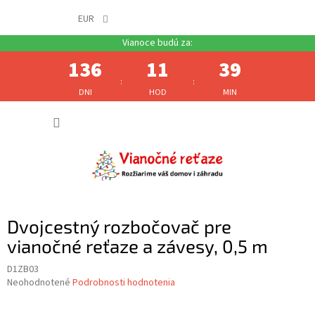
EUR
136
11
39
:
:
DNI
HOD
MIN
Prejsť
NÁKUP
na
obsah
KOŠÍK
Dvojcestný rozbočovač pre
vianočné reťaze a závesy, 0,5 m
D1ZB03
Priemerné
Neohodnotené
Podrobnosti hodnotenia
hodnotenie
produktu