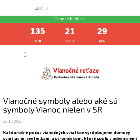
EUR
135
21
29
:
:
DNI
HOD
MIN
Prejsť
NÁKUP
na
obsah
KOŠÍK
Vianočné symboly alebo aké sú
symboly Vianoc nielen v SR
23.12.2025
Každoročne počas vianočných sviatkov vyzdobujeme domovy
svietiacimi svetielkami a stromčekom, ktoré spolu s adventnými