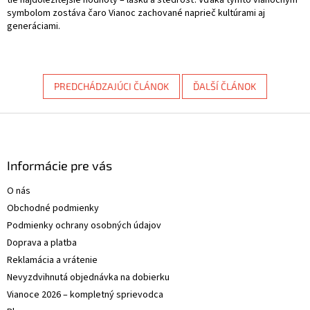
symbolom zostáva čaro Vianoc zachované naprieč kultúrami aj
generáciami.
PREDCHÁDZAJÚCI ČLÁNOK
ĎALŠÍ ČLÁNOK
Z
á
p
ä
Informácie pre vás
t
O nás
i
Obchodné podmienky
e
Podmienky ochrany osobných údajov
Doprava a platba
Reklamácia a vrátenie
Nevyzdvihnutá objednávka na dobierku
Vianoce 2026 – kompletný sprievodca