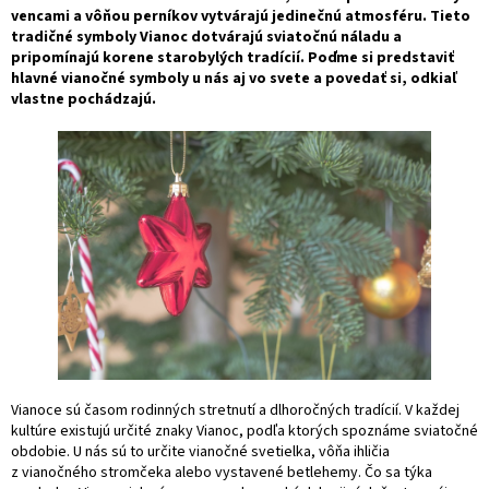
vencami a vôňou perníkov vytvárajú jedinečnú atmosféru. Tieto
tradičné symboly Vianoc dotvárajú sviatočnú náladu a
pripomínajú korene starobylých tradícií. Poďme si predstaviť
hlavné vianočné symboly u nás aj vo svete a povedať si, odkiaľ
vlastne pochádzajú.
Vianoce sú časom rodinných stretnutí a dlhoročných tradícií. V každej
kultúre existujú určité znaky Vianoc, podľa ktorých spoznáme sviatočné
obdobie. U nás sú to určite vianočné svetielka, vôňa ihličia
z vianočného stromčeka alebo vystavené betlehemy. Čo sa týka