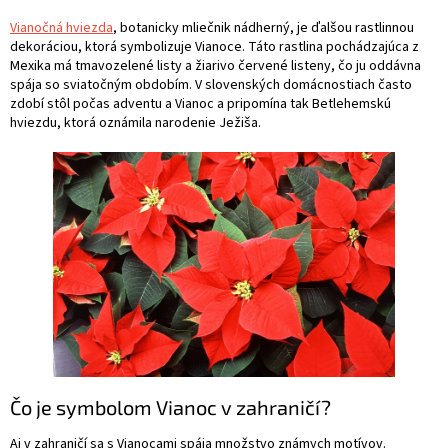
Vianočná hviezda
, botanicky mliečnik nádherný, je ďalšou rastlinnou
dekoráciou, ktorá symbolizuje Vianoce. Táto rastlina pochádzajúca z
Mexika má tmavozelené listy a žiarivo červené listeny, čo ju oddávna
spája so sviatočným obdobím. V slovenských domácnostiach často
zdobí stôl počas adventu a Vianoc a pripomína tak Betlehemskú
hviezdu, ktorá oznámila narodenie Ježiša.
Čo je symbolom Vianoc v zahraničí?
Aj v zahraničí sa s Vianocami spája množstvo známych motívov.