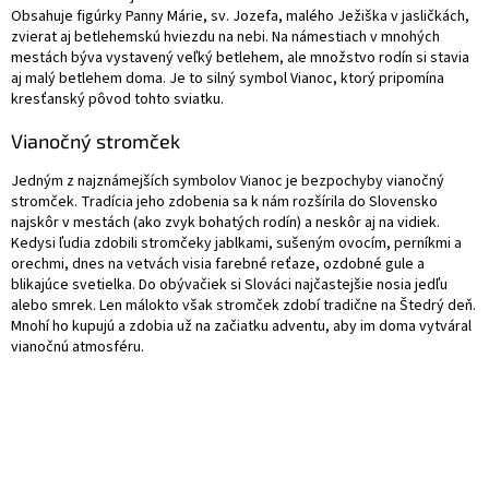
Obsahuje figúrky Panny Márie, sv. Jozefa, malého Ježiška v jasličkách,
zvierat aj betlehemskú hviezdu na nebi. Na námestiach v mnohých
mestách býva vystavený veľký betlehem, ale množstvo rodín si stavia
aj malý betlehem doma. Je to silný symbol Vianoc, ktorý pripomína
kresťanský pôvod tohto sviatku.
Vianočný stromček
Jedným z najznámejších symbolov Vianoc je bezpochyby vianočný
stromček. Tradícia jeho zdobenia sa k nám rozšírila do Slovensko
najskôr v mestách (ako zvyk bohatých rodín) a neskôr aj na vidiek.
Kedysi ľudia zdobili stromčeky jablkami, sušeným ovocím, perníkmi a
orechmi, dnes na vetvách visia farebné reťaze, ozdobné gule a
blikajúce svetielka. Do obývačiek si Slováci najčastejšie nosia jedľu
alebo smrek. Len málokto však stromček zdobí tradične na Štedrý deň.
Mnohí ho kupujú a zdobia už na začiatku adventu, aby im doma vytváral
vianočnú atmosféru.