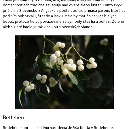
domácnostiach tradične zavesuje nad dvere alebo luster. Tento zvyk
prišiel na Slovensko z Anglicka a podľa tradície prináša párom, ktoré sa
pod ním pobozkajú, šťastie a lásku. Malo by mať čo najviac bielych
bobúľ, pretože tie sú považované za symboly šťastia a peňazí. Zelené
alebo zlaté imelo je tak klasikou slovenských Vianoc.
Betlehem
Betlehem zobrazuje scénu narodenia Ježiša Krista v Betleheme.