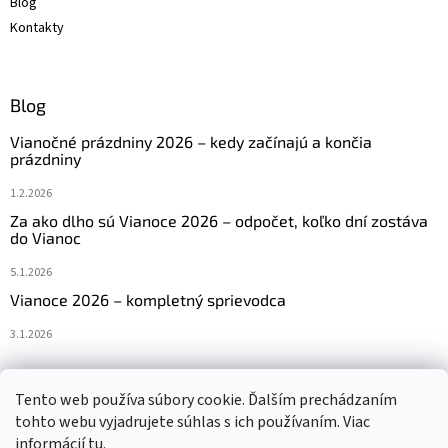
Blog
Kontakty
Blog
Vianočné prázdniny 2026 – kedy začínajú a končia
prázdniny
1.2.2026
Za ako dlho sú Vianoce 2026 – odpočet, koľko dní zostáva
do Vianoc
5.1.2026
Vianoce 2026 – kompletný sprievodca
3.1.2026
Tento web používa súbory cookie. Ďalším prechádzaním
Navštívte aj náš český e-shop www.vanocniretezy.cz
tohto webu vyjadrujete súhlas s ich používaním. Viac
informácií
tu
.