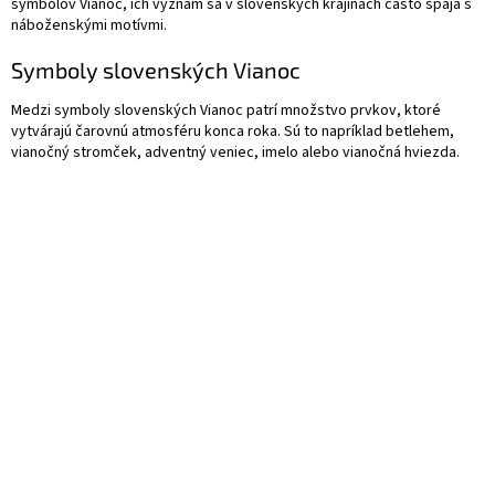
symbolov Vianoc, ich význam sa v slovenských krajinách často spája s
náboženskými motívmi.
Symboly slovenských Vianoc
Medzi symboly slovenských Vianoc patrí množstvo prvkov, ktoré
vytvárajú čarovnú atmosféru konca roka. Sú to napríklad betlehem,
vianočný stromček, adventný veniec, imelo alebo vianočná hviezda.