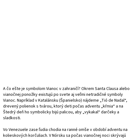
A čo ešte je symbolom Vianoc v zahraničí? Okrem Santa Clausa alebo
vianočnej ponožky existujú po svete aj veľmi netradičné symboly
Vianoc. Napríklad v Katalánsku (Španielsko) nájdeme „Tió de Nadal“,
drevený polienok s tvárou, ktorý deti počas adventu „kŕmia“ a na
Štedrý deň ho symbolicky bijú palicou, aby „vykakal“ darčeky a
sladkosti.
Vo Venezuele zase ľudia chodia na ranné omše v období adventu na
kolieskových korčuliach. V Nórsku sa počas vianočnej noci skrývajú