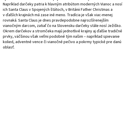
Napríklad darčeky patria k hlavným atribútom moderných Vianoc a nosí
ich Santa Claus v Spojených štátoch, v Británii Father Christmas a
v ďalších krajinách má zase iné meno. Tradícia je však viac-menej
rovnaká. Santa Claus je dnes pravdepodobne najrozšírenejším
vianočným darcom, zatiaľ čo na Slovensku darčeky stále nosí Ježiško.
Okrem darčekov a stromčeka majú jednotlivé krajiny aj ďalšie tradičné
prvky, väčšinou však veľmi podobné tým našim – napríklad spievanie
kolied, adventné vence či vianočné pečivo a pokrmy typické pre danú
oblasť.