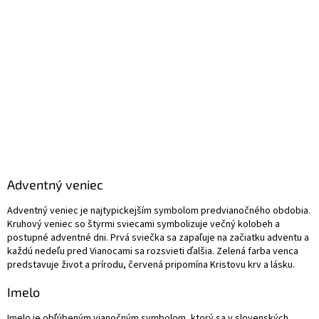
Adventný veniec
Adventný veniec je najtypickejším symbolom predvianočného obdobia.
Kruhový veniec so štyrmi sviecami symbolizuje večný kolobeh a
postupné adventné dni. Prvá sviečka sa zapaľuje na začiatku adventu a
každú nedeľu pred Vianocami sa rozsvieti ďalšia. Zelená farba venca
predstavuje život a prírodu, červená pripomína Kristovu krv a lásku.
Imelo
Imelo je obľúbeným vianočným symbolom, ktorý sa v slovenských