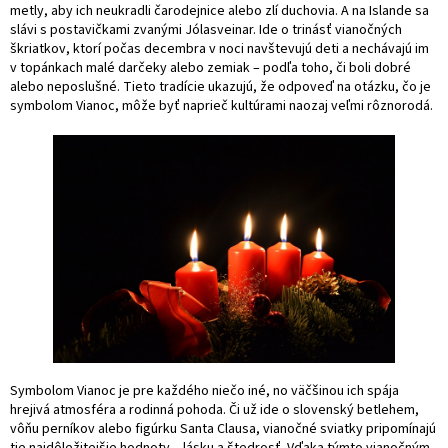
metly, aby ich neukradli čarodejnice alebo zlí duchovia. A na Islande sa
slávi s postavičkami zvanými Jólasveinar. Ide o trinásť vianočných
škriatkov, ktorí počas decembra v noci navštevujú deti a nechávajú im
v topánkach malé darčeky alebo zemiak – podľa toho, či boli dobré
alebo neposlušné. Tieto tradície ukazujú, že odpoveď na otázku, čo je
symbolom Vianoc, môže byť naprieč kultúrami naozaj veľmi rôznorodá.
Symbolom Vianoc je pre každého niečo iné, no väčšinou ich spája
hrejivá atmosféra a rodinná pohoda. Či už ide o slovenský betlehem,
vôňu perníkov alebo figúrku Santa Clausa, vianočné sviatky pripomínajú
tie najdôležitejšie hodnoty – lásku a štedrosť. Vďaka týmto vianočným