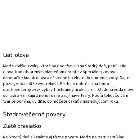
Liatí olova
Medzi ďalšie zvyky, ktoré sa dodržiavajú na Štedrý deň, patrí liatie
olova. Nad otvoreným plameňom ohrejte v špeciálnej kovovej
naberačke kúsok olova a následne ho vlejte do studenej vody. Dajte
pozor, voda môže vystreknúť. Preto je dobré sa na tento
štedrovečerný zvyk vybaviť ochrannými okuliarmi. Studená voda olovo
schladí a vznikajú z neho rôzne zaujímavé tvary. Podľa toho, čo vám
tvar pripomína, uvidíte, čo môžete čakať v nasledujúcom roku.
Štedrovečerné povery
Zlaté prasiatko
Na Štedrý deň sú známe aj rôzne povery. Medzi ne patrí napríklad