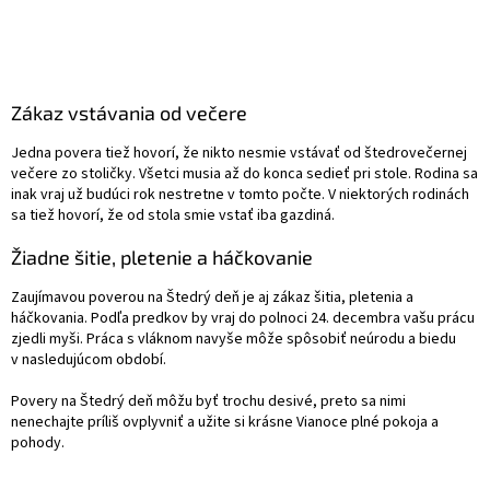
Zákaz vstávania od večere
Jedna povera tiež hovorí, že nikto nesmie vstávať od štedrovečernej
večere zo stoličky. Všetci musia až do konca sedieť pri stole. Rodina sa
inak vraj už budúci rok nestretne v tomto počte. V niektorých rodinách
sa tiež hovorí, že od stola smie vstať iba gazdiná.
Žiadne šitie, pletenie a háčkovanie
Zaujímavou poverou na Štedrý deň je aj zákaz šitia, pletenia a
háčkovania. Podľa predkov by vraj do polnoci 24. decembra vašu prácu
zjedli myši. Práca s vláknom navyše môže spôsobiť neúrodu a biedu
v nasledujúcom období.
Povery na Štedrý deň môžu byť trochu desivé, preto sa nimi
nenechajte príliš ovplyvniť a užite si krásne Vianoce plné pokoja a
pohody.