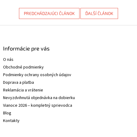
PREDCHÁDZAJÚCI ČLÁNOK
ĎALŠÍ ČLÁNOK
Z
á
p
ä
Informácie pre vás
t
O nás
i
Obchodné podmienky
e
Podmienky ochrany osobných údajov
Doprava a platba
Reklamácia a vrátenie
Nevyzdvihnutá objednávka na dobierku
Vianoce 2026 – kompletný sprievodca
Blog
Kontakty