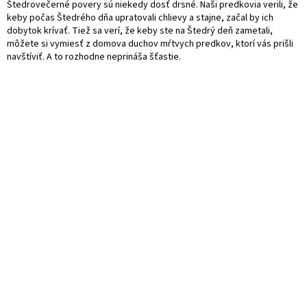
Štedrovečerné povery sú niekedy dosť drsné. Naši predkovia verili, že
keby počas Štedrého dňa upratovali chlievy a stajne, začal by ich
dobytok krívať. Tiež sa verí, že keby ste na Štedrý deň zametali,
môžete si vymiesť z domova duchov mŕtvych predkov, ktorí vás prišli
navštíviť. A to rozhodne neprináša šťastie.