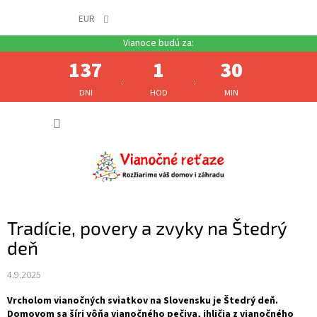
EUR
137
1
30
:
:
DNI
HOD
MIN
Prejsť
NÁKUP
na
obsah
KOŠÍK
Tradície, povery a zvyky na Štedrý
deň
4.9.2025
Vrcholom vianočných sviatkov na Slovensku je Štedrý deň.
Domovom sa šíri vôňa vianočného pečiva, ihličia z vianočného