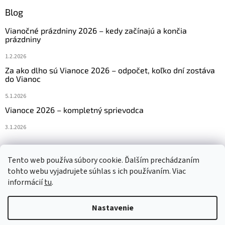
Blog
Vianočné prázdniny 2026 – kedy začínajú a končia
prázdniny
1.2.2026
Za ako dlho sú Vianoce 2026 – odpočet, koľko dní zostáva
do Vianoc
5.1.2026
Vianoce 2026 – kompletný sprievodca
3.1.2026
Tento web používa súbory cookie. Ďalším prechádzaním
Navštívte aj náš český e-shop www.vanocniretezy.cz
tohto webu vyjadrujete súhlas s ich používaním. Viac
informácií
tu
.
Nastavenie
Vytvoril Shoptet