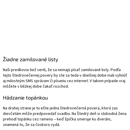
Žiadne zamilované listy
Naši predkovia tiež verili, že sa nemajú písať zamilované listy. Podľa
tejto štedrovečernej povery by ste sa teda v dnešnej dobe mali vyhnúť
aj milostným SMS správam či písaniu cez internet. V takom prípade vraj
môžete v blízkej dobe čakať rozchod.
Hádzanie topánkou
Na druhej strane je tu ešte jedna štedrovečerná povera, ktorá zas
dievčatám môže predpovedať svadbu. Na Štedrý deň si slobodná žena
prehodí topánku cez rameno – keď špička smeruje ku dverám,
znamená to, že sa čoskoro vydá.