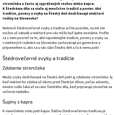
stromčeka a často aj vyprážaných rezňov alebo kapra.
K Štedrému dňu sa viaže aj množstvo tradícií a povier. Aké
tradície, povery a zvyky na Štedrý deň dodržiavajú niektoré
rodiny na Slovensku?
Niektoré štedrovečerné zvyky a tradície určite poznáte, na iné ste
možno už zabudli a niektoré pre vás môžu byť úplne neznáme. Poďte
sa s nami pozrieť na to, aké najznámejšie tradície, povery a zvyky sa
v niektorých rodinách na Slovensku zachovávajú po generácie a
pripomeňme si, ako sa u nás slávi Štedrý deň a čo k nemu patrí.
Štedrovečerné zvyky a tradície
Zdobenie stromčeka
Medzi zvyky dodržiavané na Štedrý deň patrí aj zdobenie stromčeka. Aj
keď niektorí ho zdobia už dávno pred Štedrým dňom, počas adventu,
mnoho rodín čaká až na ráno Štedrého dňa, keď pripravujú stromček na
večernú nádielku.
Šupiny z kapra
K vianočnému stolu patrí kapor. Ďalšou štedrovečernou tradíciou je