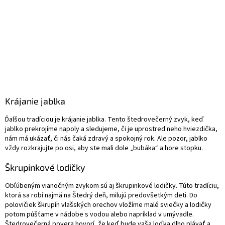
Krájanie jablka
Ďalšou tradíciou je krájanie jablka. Tento štedrovečerný zvyk, keď
jablko prekrojíme napoly a sledujeme, či je uprostred neho hviezdička,
nám má ukázať, či nás čaká zdravý a spokojný rok. Ale pozor, jablko
vždy rozkrajujte po osi, aby ste mali dole „bubáka“ a hore stopku.
Škrupinkové lodičky
Obľúbeným vianočným zvykom sú aj škrupinkové lodičky. Túto tradíciu,
ktorá sa robí najmä na Štedrý deň, milujú predovšetkým deti. Do
polovičiek škrupín vlašských orechov vložíme malé sviečky a lodičky
potom púšťame v nádobe s vodou alebo napríklad v umývadle.
Štedrovečerná povera hovorí, že keď bude vaša loďka dlho plávať a