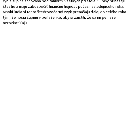
rybia šupina schovaná pod taniermi všetkých pri stole. Šupiny prinášajú
šťastie a majú zabezpečiť finančnú hojnosť počas nasledujúceho roka.
Mnohí ľudia si tento štedrovečerný zvyk prenášajú ďalej do celého roka
tým, že nosia šupinu v peňaženke, aby si zaistili, že sa im peniaze
nerozkotúľajú.