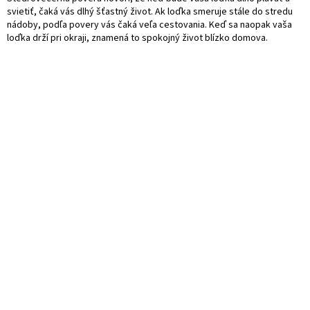
svietiť, čaká vás dlhý šťastný život. Ak loďka smeruje stále do stredu
nádoby, podľa povery vás čaká veľa cestovania. Keď sa naopak vaša
loďka drží pri okraji, znamená to spokojný život blízko domova.