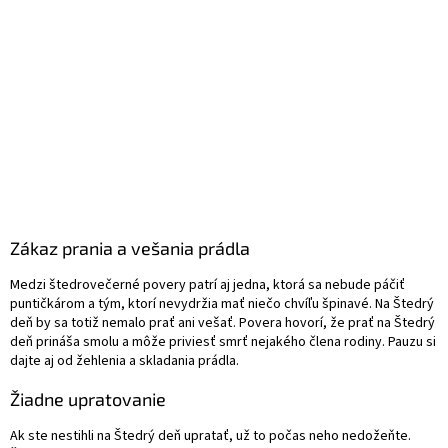
Zákaz prania a vešania prádla
Medzi štedrovečerné povery patrí aj jedna, ktorá sa nebude páčiť
puntičkárom a tým, ktorí nevydržia mať niečo chvíľu špinavé. Na Štedrý
deň by sa totiž nemalo prať ani vešať. Povera hovorí, že prať na Štedrý
deň prináša smolu a môže priviesť smrť nejakého člena rodiny. Pauzu si
dajte aj od žehlenia a skladania prádla.
Žiadne upratovanie
Ak ste nestihli na Štedrý deň upratať, už to počas neho nedožeňte.