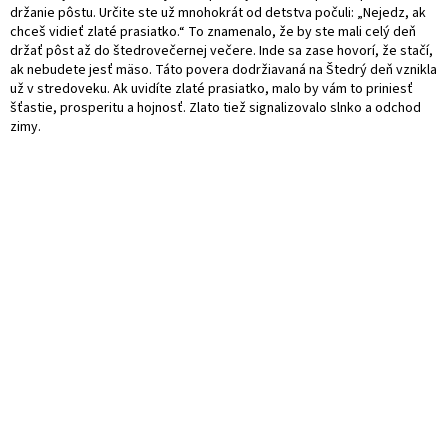
držanie pôstu. Určite ste už mnohokrát od detstva počuli: „Nejedz, ak
chceš vidieť zlaté prasiatko.“ To znamenalo, že by ste mali celý deň
držať pôst až do štedrovečernej večere. Inde sa zase hovorí, že stačí,
ak nebudete jesť mäso. Táto povera dodržiavaná na Štedrý deň vznikla
už v stredoveku. Ak uvidíte zlaté prasiatko, malo by vám to priniesť
šťastie, prosperitu a hojnosť. Zlato tiež signalizovalo slnko a odchod
zimy.