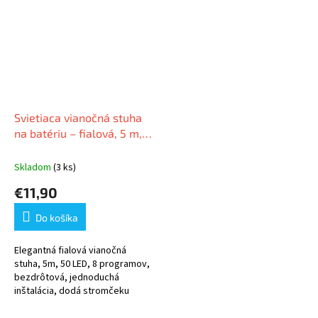
Svietiaca vianočná stuha
na batériu – fialová, 5 m,
50 LED
Skladom
(3 ks)
€11,90
Do košíka
Elegantná fialová vianočná
stuha, 5m, 50 LED, 8 programov,
bezdrôtová, jednoduchá
inštalácia, dodá stromčeku
nezabudnuteľný lesk.