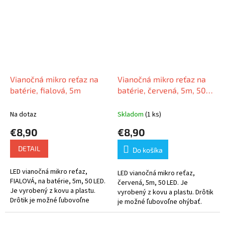
Vianočná mikro reťaz na
Vianočná mikro reťaz na
batérie, fialová, 5m
batérie, červená, 5m, 50
LED
Na dotaz
Skladom
(1 ks)
€8,90
€8,90
DETAIL
Do košíka
LED vianočná mikro reťaz,
LED vianočná mikro reťaz,
FIALOVÁ, na batérie, 5m, 50 LED.
červená, 5m, 50 LED. Je
Je vyrobený z kovu a plastu.
vyrobený z kovu a plastu. Drôtik
Drôtik je možné ľubovoľne
je možné ľubovoľne ohýbať.
ohýbať. Stačí zapojiť svoju
Stačí zapojiť svoju fantáziu a
fantáziu a môžete z neho
môžete z neho vytvoriť rôzne...