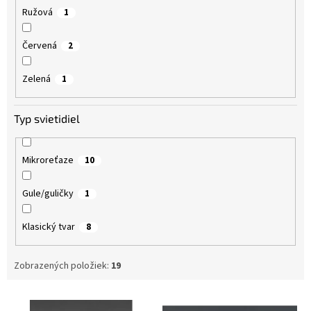
Ružová
1
Červená
2
Zelená
1
Typ svietidiel
Mikroreťaze
10
Gule/guličky
1
Klasický tvar
8
Zobrazených položiek:
19
V