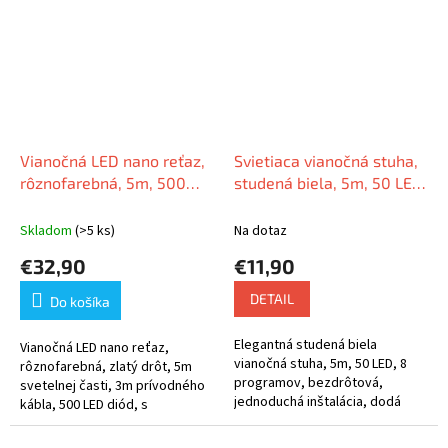
vytvoriť...
Vianočná LED nano reťaz,
Svietiaca vianočná stuha,
rôznofarebná, 5m, 500
studená biela, 5m, 50 LED,
LED
na batérie
Skladom
(>5 ks)
Na dotaz
€32,90
€11,90
DETAIL
Do košíka
Elegantná studená biela
Vianočná LED nano reťaz,
vianočná stuha, 5m, 50 LED, 8
rôznofarebná, zlatý drôt, 5m
programov, bezdrôtová,
svetelnej časti, 3m prívodného
jednoduchá inštalácia, dodá
kábla, 500 LED diód, s
stromčeku nezabudnuteľný
programami
lesk.