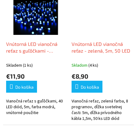
Vnútorná LED vianočná
Vnútorná LED vianočná
reťaz s guľôčkami -
reťaz - zelená, 5m, 50 LED
modrá, 5m, 40 LED
Skladem
(1 ks)
Skladom
(4 ks)
€11,90
€8,90
Do košíka
Do košíka
Vianočná reťaz s guľôčkami, 40
Vianočná reťaz, zelená farba, 8
LED diód, 5m, farba modrá,
programov, dĺžka svetelnej
vnútorné použitie
časti: 5m, dĺžka prívodného
kábla 1,5m, 50 ks LED diód