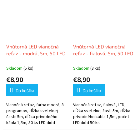
Vnútorná LED vianočná
Vnútorná LED vianočná
reťaz - modrá, 5m, 50 LED
reťaz - fialová, 5m, 50 LED
Skladom
(5 ks)
Skladom
(3 ks)
€8,90
€8,90
Do košíka
Do košíka
Vianočná reťaz, farba modrá, 8
Vianočná reťaz, fialová, LED,
programov, dĺžka svetelnej
dĺžka svetelnej časti 5m, dĺžka
časti: 5m, dĺžka prívodného
prívodného kábla 1,5m, počet
kábla 1,5m, 50 ks LED diód
LED diód 50 ks