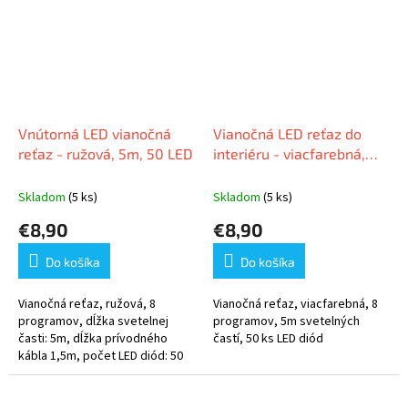
Vnútorná LED vianočná
Vianočná LED reťaz do
reťaz - ružová, 5m, 50 LED
interiéru - viacfarebná,
5m, 50 LED
Skladom
(5 ks)
Skladom
(5 ks)
€8,90
€8,90
Do košíka
Do košíka
Vianočná reťaz, ružová, 8
Vianočná reťaz, viacfarebná, 8
programov, dĺžka svetelnej
programov, 5m svetelných
časti: 5m, dĺžka prívodného
častí, 50 ks LED diód
kábla 1,5m, počet LED diód: 50
ks