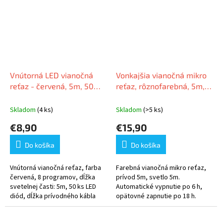
Vnútorná LED vianočná
Vonkajšia vianočná mikro
reťaz - červená, 5m, 50
reťaz, rôznofarebná, 5m,
LED
50 LED
Skladom
(4 ks)
Skladom
(>5 ks)
€8,90
€15,90
Do košíka
Do košíka
Vnútorná vianočná reťaz, farba
Farebná vianočná mikro reťaz,
červená, 8 programov, dĺžka
prívod 5m, svetlo 5m.
svetelnej časti: 5m, 50 ks LED
Automatické vypnutie po 6 h,
diód, dĺžka prívodného kábla
opätovné zapnutie po 18 h.
1,5m
Ohýbateľná pre kreatívne
vianočné dekorácie.