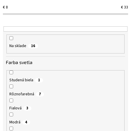
e
€
8
€
33
p
r
o
d
u
k
Na sklade
16
t
o
v
Farba svetla
Studená biela
1
Rôznofarebná
7
Fialová
3
Modrá
4