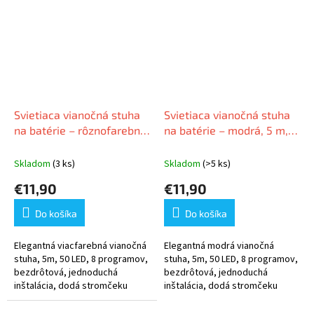
Svietiaca vianočná stuha
Svietiaca vianočná stuha
na batérie – rôznofarebná,
na batérie – modrá, 5 m,
5 m, 50 LED
50 LED
Skladom
(3 ks)
Skladom
(>5 ks)
€11,90
€11,90
Do košíka
Do košíka
Elegantná viacfarebná vianočná
Elegantná modrá vianočná
stuha, 5m, 50 LED, 8 programov,
stuha, 5m, 50 LED, 8 programov,
bezdrôtová, jednoduchá
bezdrôtová, jednoduchá
inštalácia, dodá stromčeku
inštalácia, dodá stromčeku
nezabudnuteľný lesk.
nezabudnuteľný lesk.