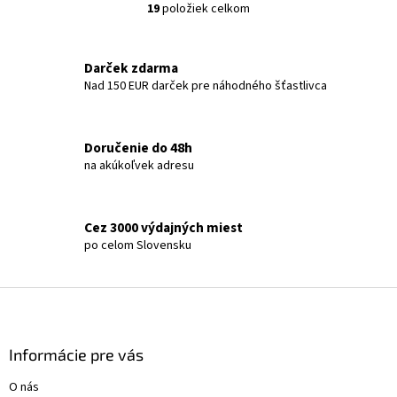
19
položiek celkom
O
v
l
á
Darček zdarma
d
Nad 150 EUR darček pre náhodného šťastlivca
a
c
i
Doručenie do 48h
e
na akúkoľvek adresu
p
r
v
k
Cez 3000 výdajných miest
y
po celom Slovensku
v
ý
p
Z
i
á
s
p
u
ä
Informácie pre vás
t
O nás
i