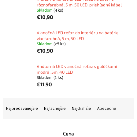
rôznofarebná, 5 m, 50 LED, priehľadný kábel
Skladom
(4 ks)
€10,90
Vianočná LED reťaz do interiéru na batérie -
viacfarebná, 5 m, 50 LED
Skladom
(>5 ks)
€10,90
Vnútorná LED vianočná reťaz s guľôčkami -
modrá, 5m, 40 LED
Skladem
(1 ks)
€11,90
R
a
Najpredávanejšie
Najlacnejšie
Najdrahšie
Abecedne
d
e
n
Cena
i