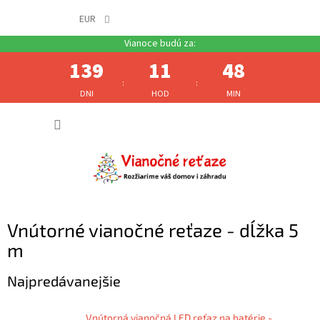
EUR
139
11
48
:
:
DNI
HOD
MIN
Prejsť
NÁKUP
na
obsah
KOŠÍK
Vnútorné vianočné reťaze - dĺžka 5
m
Najpredávanejšie
Vnútorná vianočná LED reťaz na batérie -