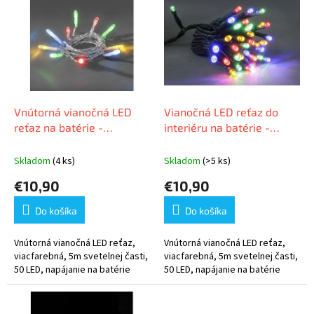
ý
p
i
s
p
r
o
d
Vnútorná vianočná LED
Vianočná LED reťaz do
u
reťaz na batérie -
interiéru na batérie -
k
rôznofarebná, 5 m, 50
viacfarebná, 5 m, 50 LED
t
LED, priehľadný kábel
Skladom
(4 ks)
Skladom
(>5 ks)
o
€10,90
€10,90
v
Do košíka
Do košíka
Vnútorná vianočná LED reťaz,
Vnútorná vianočná LED reťaz,
viacfarebná, 5m svetelnej časti,
viacfarebná, 5m svetelnej časti,
50 LED, napájanie na batérie
50 LED, napájanie na batérie