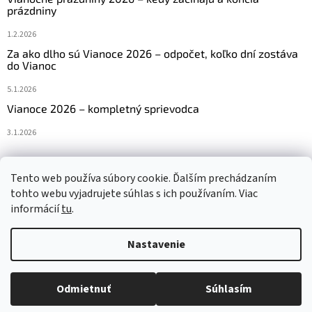
prázdniny
1.2.2026
Za ako dlho sú Vianoce 2026 – odpočet, koľko dní zostáva
do Vianoc
5.1.2026
Vianoce 2026 – kompletný sprievodca
3.1.2026
Tento web používa súbory cookie. Ďalším prechádzaním
Navštívte aj náš český e-shop www.vanocniretezy.cz
tohto webu vyjadrujete súhlas s ich používaním. Viac
informácií
tu
.
Nastavenie
Vytvoril Shoptet
Odmietnuť
Súhlasím
Copyright 2026
Vianocneretaze.sk
. Všetky práva vyhradené.