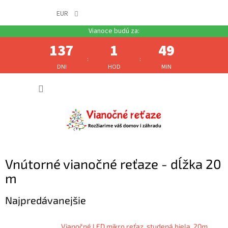
EUR
137
1
49
:
:
DNI
HOD
MIN
Prejsť
NÁKUP
na
obsah
KOŠÍK
Vnútorné vianočné reťaze - dĺžka 20
m
Najpredávanejšie
Vianočné LED mikro reťaz, studená biela, 20m,