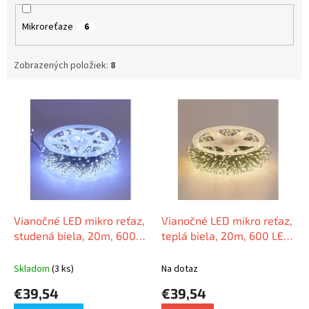
Mikroreťaze
6
Zobrazených položiek:
8
V
ý
p
i
s
p
r
o
d
Vianočné LED mikro reťaz,
Vianočné LED mikro reťaz,
u
studená biela, 20m, 600
teplá biela, 20m, 600 LED,
k
LED, 8 programov, zelený
8 programov, zelený drôt,
t
drôt, IP65
IP65
Skladom
(3 ks)
Na dotaz
o
€39,54
€39,54
v