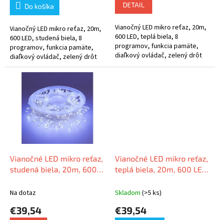
DETAIL
Do košíka
Vianočný LED mikro reťaz, 20m,
Vianočný LED mikro reťaz, 20m,
600 LED, teplá biela, 8
600 LED, studená biela, 8
programov, funkcia pamäte,
programov, funkcia pamäte,
diaľkový ovládač, zelený drôt
diaľkový ovládač, zelený drôt
Vianočné LED mikro reťaz,
Vianočné LED mikro reťaz,
studená biela, 20m, 600
teplá biela, 20m, 600 LED,
LED, 8 programov, IP65
8 programov, IP65
Na dotaz
Skladom
(>5 ks)
€39,54
€39,54