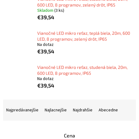
600 LED, 8 programov, zelený drôt, IP65
Skladom
(3 ks)
€39,54
Vianočné LED mikro reťaz, teplá biela, 20m, 600
LED, 8 programov, zelený drôt, IP65
Na dotaz
€39,54
Vianočné LED mikro reťaz, studená biela, 20m,
600 LED, 8 programov, IP65
Na dotaz
€39,54
R
a
Najpredávanejšie
Najlacnejšie
Najdrahšie
Abecedne
d
e
n
Cena
i