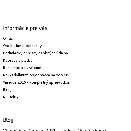
p
Z
i
á
s
p
u
ä
Informácie pre vás
t
O nás
i
Obchodné podmienky
e
Podmienky ochrany osobných údajov
Doprava a platba
Reklamácia a vrátenie
Nevyzdvihnutá objednávka na dobierku
Vianoce 2026 – kompletný sprievodca
Blog
Kontakty
Blog
Vianočné prázdniny 2026 – kedy začínajú a končia