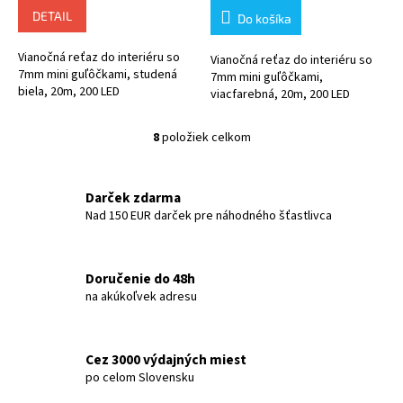
DETAIL
Do košíka
Vianočná reťaz do interiéru so
Vianočná reťaz do interiéru so
7mm mini guľôčkami, studená
7mm mini guľôčkami,
biela, 20m, 200 LED
viacfarebná, 20m, 200 LED
8
položiek celkom
O
v
l
á
Darček zdarma
d
Nad 150 EUR darček pre náhodného šťastlivca
a
c
i
Doručenie do 48h
e
na akúkoľvek adresu
p
r
v
k
Cez 3000 výdajných miest
y
po celom Slovensku
v
ý