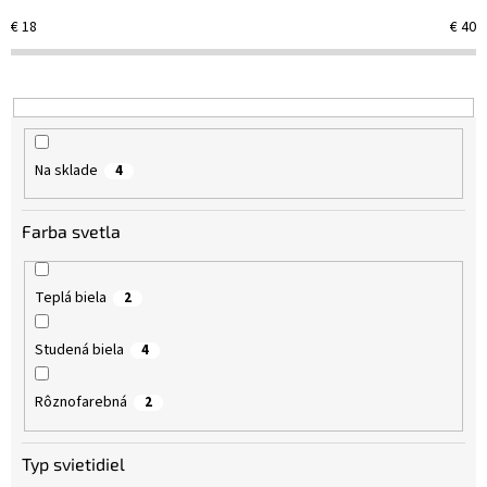
e
€
18
€
40
p
r
o
d
u
k
Na sklade
4
t
o
v
Farba svetla
Teplá biela
2
Studená biela
4
Rôznofarebná
2
Typ svietidiel