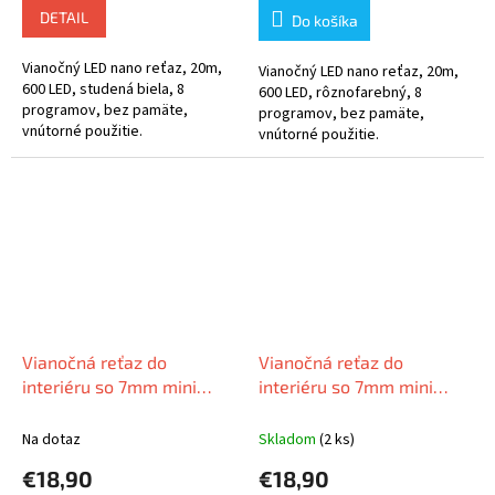
DETAIL
Do košíka
Vianočný LED nano reťaz, 20m,
Vianočný LED nano reťaz, 20m,
600 LED, studená biela, 8
600 LED, rôznofarebný, 8
programov, bez pamäte,
programov, bez pamäte,
vnútorné použitie.
vnútorné použitie.
Vianočná reťaz do
Vianočná reťaz do
interiéru so 7mm mini
interiéru so 7mm mini
guľôčkami, studená biela,
guľôčkami, viacfarebná,
20m, 200 LED
20m, 200 LED
Na dotaz
Skladom
(2 ks)
€18,90
€18,90