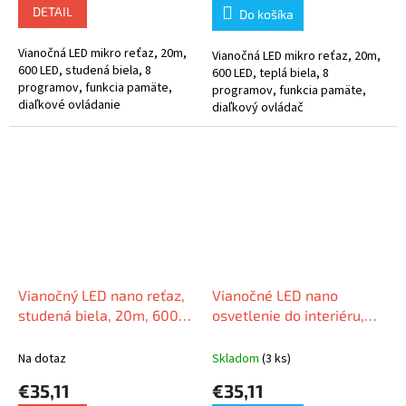
DETAIL
Do košíka
Vianočná LED mikro reťaz, 20m,
Vianočná LED mikro reťaz, 20m,
600 LED, studená biela, 8
600 LED, teplá biela, 8
programov, funkcia pamäte,
programov, funkcia pamäte,
diaľkové ovládanie
diaľkový ovládač
Vianočný LED nano reťaz,
Vianočné LED nano
studená biela, 20m, 600
osvetlenie do interiéru,
LED
viacfarebné, 20m, 600
LED
Na dotaz
Skladom
(3 ks)
€35,11
€35,11